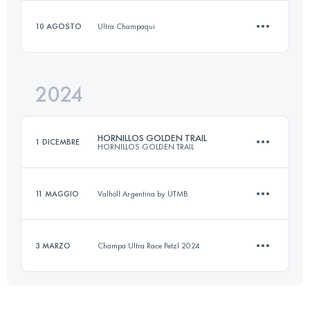
10 AGOSTO
Ultra Champaqui
12 KM
620 M+
Accedi per visualizzare l'UTMB Index
2024
12 KM
509 M+
Accedi per visualizzare l'UTMB Index
HORNILLOS GOLDEN TRAIL
1 DICEMBRE
HORNILLOS GOLDEN TRAIL
Accedi per visualizzare l'UTMB Index
11 MAGGIO
Valhöll Argentina by UTMB
15 KM
804 M+
3 MARZO
Champa Ultra Race Petzl 2024
11 KM
500 M+
Accedi per visualizzare l'UTMB Index
9 KM
350 M+