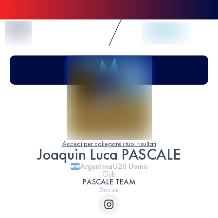
Skip to Content
Accedi per collegare i tuoi risultati
Joaquin Luca PASCALE
Argentina
U20
Uomo
Club
PASCALE TEAM
Social