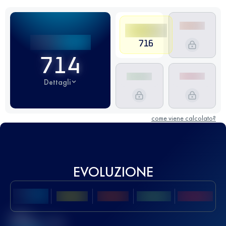
716
714
Dettagli
come viene calcolato?
EVOLUZIONE
Miglior
punteggio UTMB