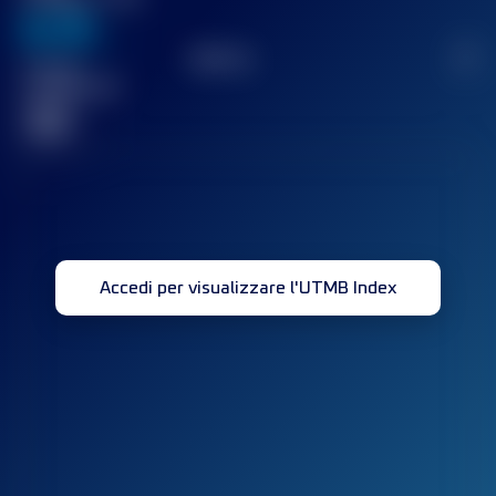
636
TOP
10
2
Gara(e)
completata(e)
32
Accedi per visualizzare l'UTMB Index