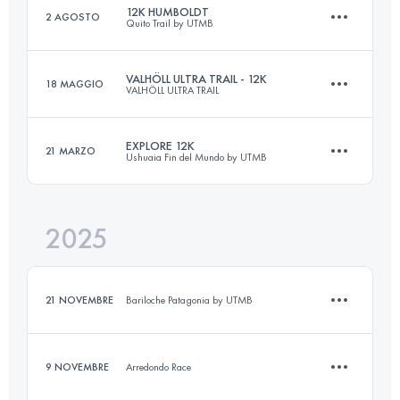
12K HUMBOLDT
2 AGOSTO
Quito Trail by UTMB
VALHÖLL ULTRA TRAIL - 12K
18 MAGGIO
VALHÖLL ULTRA TRAIL
13 KM
850 M+
EXPLORE 12K
21 MARZO
Ushuaia Fin del Mundo by UTMB
14.2 KM
724 M+
Accedi per visualizzare l'UTMB Index
2025
13.4 KM
684 M+
Accedi per visualizzare l'UTMB Index
21 NOVEMBRE
Bariloche Patagonia by UTMB
Accedi per visualizzare l'UTMB Index
9 NOVEMBRE
Arredondo Race
12.7 KM
500 M+