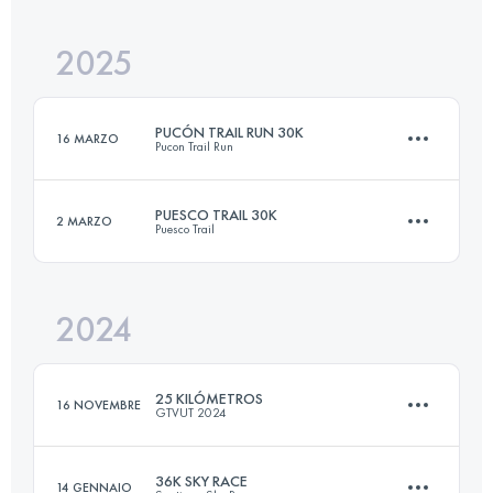
2025
30 KM
1600 M+
PUCÓN TRAIL RUN 30K
16 MARZO
Pucon Trail Run
Accedi per visualizzare l'UTMB Index
PUESCO TRAIL 30K
2 MARZO
Puesco Trail
30.2 KM
1540 M+
2024
30 KM
1600 M+
Accedi per visualizzare l'UTMB Index
25 KILÓMETROS
16 NOVEMBRE
GTVUT 2024
Accedi per visualizzare l'UTMB Index
36K SKY RACE
14 GENNAIO