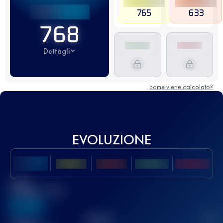
765
633
768
Dettagli
come viene calcolato?
EVOLUZIONE
Miglior
punteggio UTMB
636
TOP
10
2