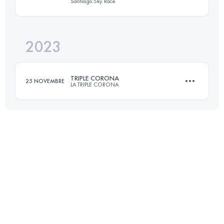
Santiago Sky Race
25 KM
1300 M+
2023
36 KM
3100 M+
Accedi per visualizzare l'UTMB Index
TRIPLE CORONA
25 NOVEMBRE
LA TRIPLE CORONA
Accedi per visualizzare l'UTMB Index
23 KM
1745 M+
Accedi per visualizzare l'UTMB Index