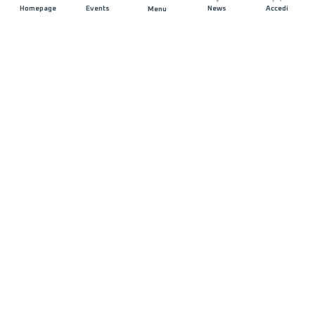
Homepage
Events
News
Accedi
Menu
UNISCITI A NOI
Sponsorizzazioni
Direttori di corsa