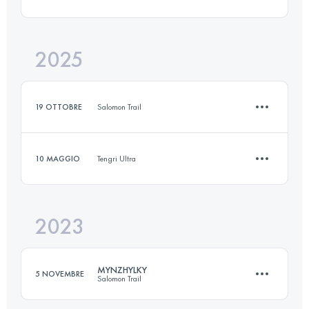
25 KM
520 M+
2025
5 KM
960 M+
Accedi per visualizzare l'UTMB Index
19 OTTOBRE
Salomon Trail
Accedi per visualizzare l'UTMB Index
10 MAGGIO
Tengri Ultra
10 KM
850 M+
2023
7 KM
110 M+
Accedi per visualizzare l'UTMB Index
MYNZHYLKY
5 NOVEMBRE
Salomon Trail
Accedi per visualizzare l'UTMB Index