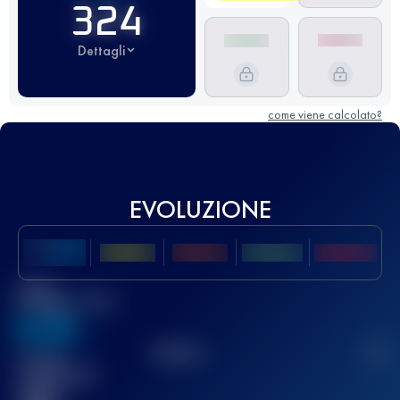
324
Dettagli
come viene calcolato?
EVOLUZIONE
Miglior
punteggio UTMB
636
TOP
10
2
Gara(e)
completata(e)