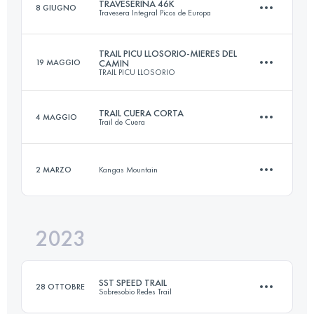
TRAVESERINA 46K
8 GIUGNO
Travesera Integral Picos de Europa
16.2 KM
945 M+
TRAIL PICU LLOSORIO-MIERES DEL
19 MAGGIO
CAMIN
TRAIL PICU LLOSORIO
46 KM
3160 M+
Accedi per visualizzare l'UTMB Index
TRAIL CUERA CORTA
4 MAGGIO
Trail de Cuera
31 KM
1950 M+
Accedi per visualizzare l'UTMB Index
2 MARZO
Kangas Mountain
14.6 KM
758 M+
Accedi per visualizzare l'UTMB Index
2023
12 KM
600 M+
Accedi per visualizzare l'UTMB Index
SST SPEED TRAIL
28 OTTOBRE
Sobresobio Redes Trail
Accedi per visualizzare l'UTMB Index