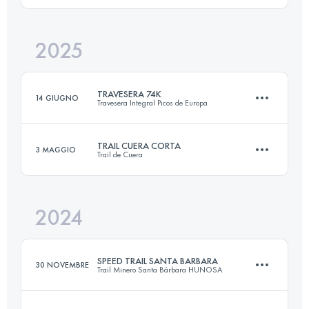
2025
14.6 KM
758 M+
Accedi per visualizzare l'UTMB Index
TRAVESERA 74K
14 GIUGNO
Travesera Integral Picos de Europa
Accedi per visualizzare l'UTMB Index
TRAIL CUERA CORTA
3 MAGGIO
Trail de Cuera
74 KM
6560 M+
2024
14.6 KM
758 M+
Accedi per visualizzare l'UTMB Index
SPEED TRAIL SANTA BARBARA
30 NOVEMBRE
Trail Minero Santa Bárbara HUNOSA
Accedi per visualizzare l'UTMB Index