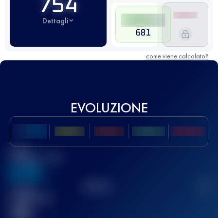
754
Dettagli
681
come viene calcolato?
EVOLUZIONE
Miglior
punteggio UTMB
636
TOP
10
2
Gara(e)
completata(e)
32