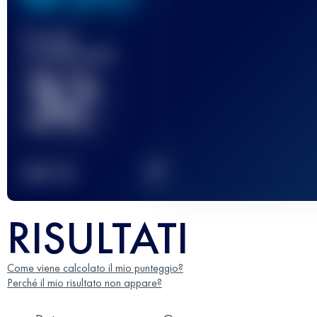
Gara(e)
completata(e)
32
2
TOP
10
RISULTATI
Come viene calcolato il mio punteggio?
Perché il mio risultato non appare?