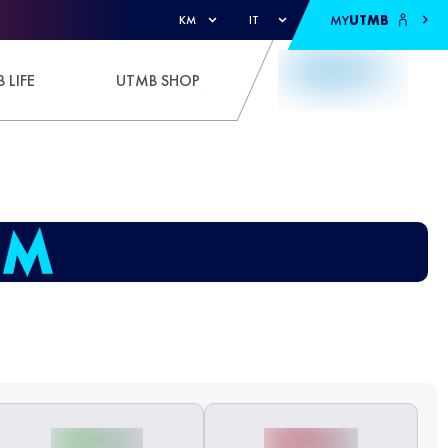
MY
UTMB
KM
IT
 LIFE
UTMB SHOP