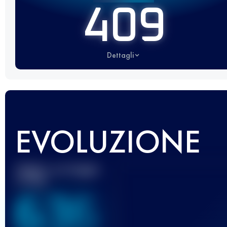
409
Dettagli
EVOLUZIONE
Miglior punteggio
UTMB
636