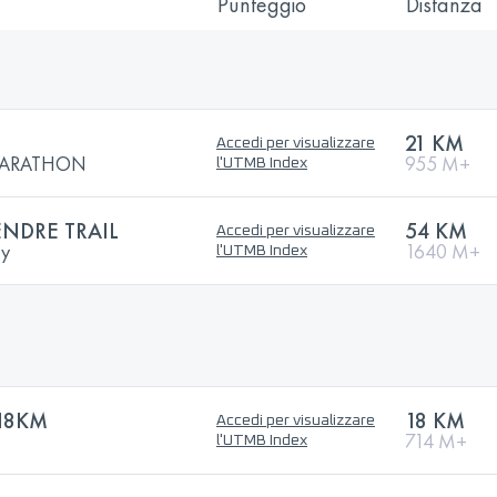
Punteggio
Distanza
21 KM
Accedi per visualizzare
MARATHON
955 M+
l'UTMB Index
NDRE TRAIL
54 KM
Accedi per visualizzare
ry
1640 M+
l'UTMB Index
 18KM
18 KM
Accedi per visualizzare
714 M+
l'UTMB Index