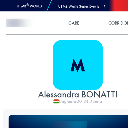
®
UTMB
WORLD
UTMB World Series Events
Skip to Content
GARE
CORRIDO
Alessandra BONATTI
Ungheria
20-34
Donna