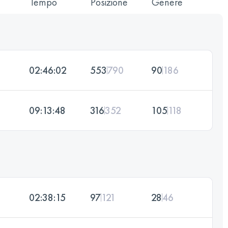
Tempo
Posizione
Genere
02:46:02
553
790
90
186
09:13:48
316
352
105
118
02:38:15
97
121
28
46