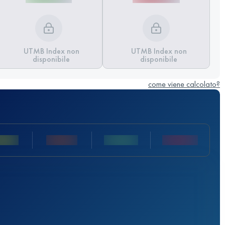
UTMB Index non
UTMB Index non
disponibile
disponibile
come viene calcolato?