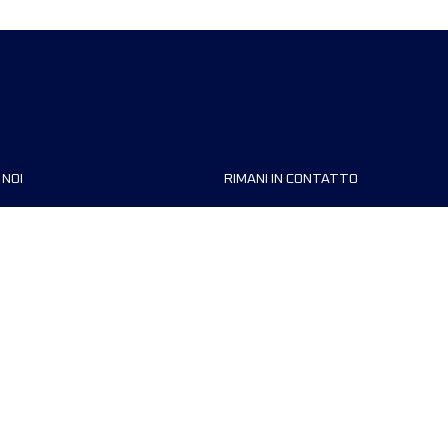
 NOI
RIMANI IN CONTATTO
zzazioni
FAQ
 di corsa
Contattaci
MyUTMB+