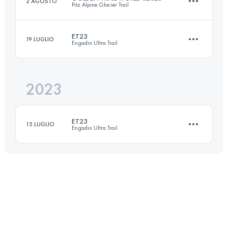
2 AGOSTO
Pitz Alpine Glacier Trail
25.4 KM
1150 M+
ET23
19 LUGLIO
Engadin Ultra Trail
23.5 KM
1700 M+
Accedi per visualizzare l'UTMB Index
2023
22.7 KM
1150 M+
Accedi per visualizzare l'UTMB Index
ET23
15 LUGLIO
Engadin Ultra Trail
Accedi per visualizzare l'UTMB Index
22.7 KM
1150 M+