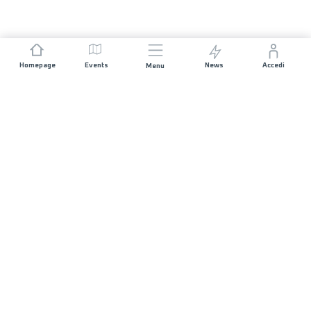
Homepage
Events
News
Accedi
Menu
UNISCITI A NOI
Sponsorizzazioni