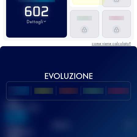
602
Dettagli
come viene calcolato?
EVOLUZIONE
Miglior
punteggio UTMB
636
TOP
10
2
Gara(e)
completata(e)