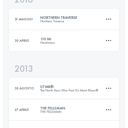
371.8 KM
10268 M+
NORTHERN TRAVERSE
31 MAGGIO
Northern Traverse
Accedi per visualizzare l'UTMB Index
110 MI
30 APRILE
Hardmoors
301.6 KM
8030 M+
2013
176.4 KM
4300 M+
Accedi per visualizzare l'UTMB Index
UTMB®
30 AGOSTO
The North Face Ultra-Trail Du Mont-Blanc®
Accedi per visualizzare l'UTMB Index
THE FELLSMAN
27 APRILE
THE FELLSMAN
167.7 KM
9618 M+