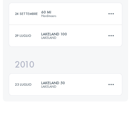
Accedi per visualizzare l'UTMB Index
60 MI
24 SETTEMBRE
Hardmoors
Accedi per visualizzare l'UTMB Index
LAKELAND 100
29 LUGLIO
LAKELAND
102 KM
2500 M+
2010
161 KM
6300 M+
Accedi per visualizzare l'UTMB Index
LAKELAND 50
23 LUGLIO
LAKELAND
Accedi per visualizzare l'UTMB Index
81 KM
3300 M+