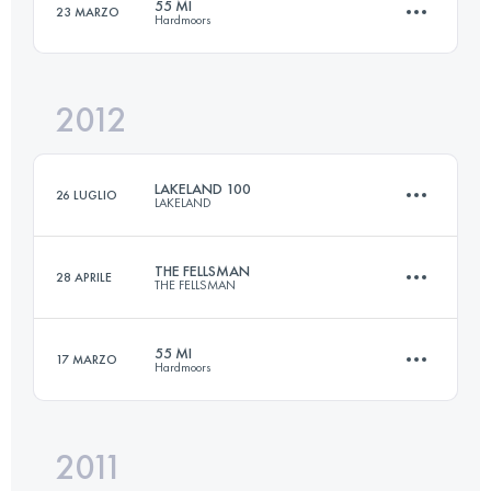
55 MI
23 MARZO
Hardmoors
100 KM
3350 M+
Accedi per visualizzare l'UTMB Index
2012
88.5 KM
2750 M+
Accedi per visualizzare l'UTMB Index
LAKELAND 100
26 LUGLIO
LAKELAND
Accedi per visualizzare l'UTMB Index
THE FELLSMAN
28 APRILE
THE FELLSMAN
161 KM
6300 M+
55 MI
17 MARZO
Hardmoors
100 KM
3350 M+
Accedi per visualizzare l'UTMB Index
2011
88.5 KM
2750 M+