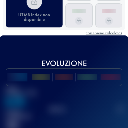
UTMB Index non
disponibile
come viene calcolato?
EVOLUZIONE
Miglior
punteggio UTMB
636
TOP
10
2
Gara(e)
completata(e)
32