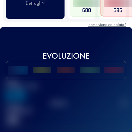
Dettagli
688
596
come viene calcolato?
EVOLUZIONE
Miglior
punteggio UTMB
636
TOP
10
2
Gara(e)
completata(e)
32