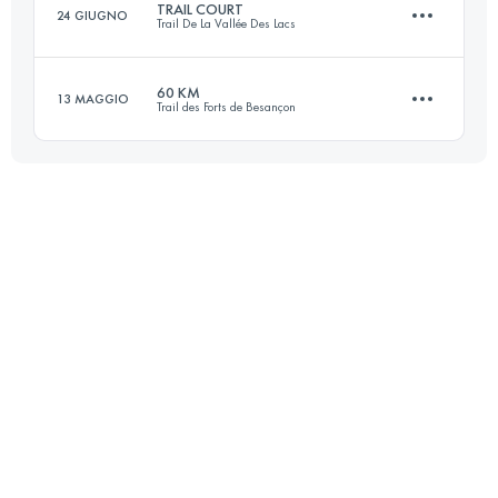
TRAIL COURT
24 GIUGNO
Trail De La Vallée Des Lacs
69.2 KM
3170 M+
Accedi per visualizzare l'UTMB Index
60 KM
13 MAGGIO
Trail des Forts de Besançon
33 KM
1600 M+
Accedi per visualizzare l'UTMB Index
60 KM
2300 M+
Accedi per visualizzare l'UTMB Index
Accedi per visualizzare l'UTMB Index