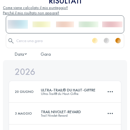
RISULTATI
Come viene calcolato il mio punteggio?
Perché il mio risultato non appare?
Data
Gara
2026
ULTRA-TRAIL® DU HAUT-GIFFRE
20 GIUGNO
Ultra-Trail® du Haut-Giffre
TRAIL NIVOLET-REVARD
3 MAGGIO
Trail Nivolet-Revard
92 KM
5920 M+