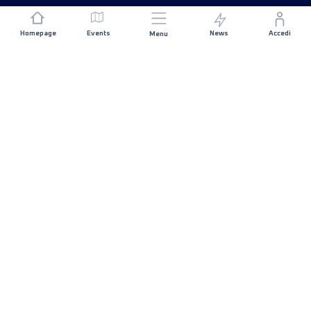
Homepage
Events
News
Accedi
Menu
UNISCITI A NOI
Sponsorizzazioni
Direttori di corsa
RIMANI IN CONTATTO
FAQ