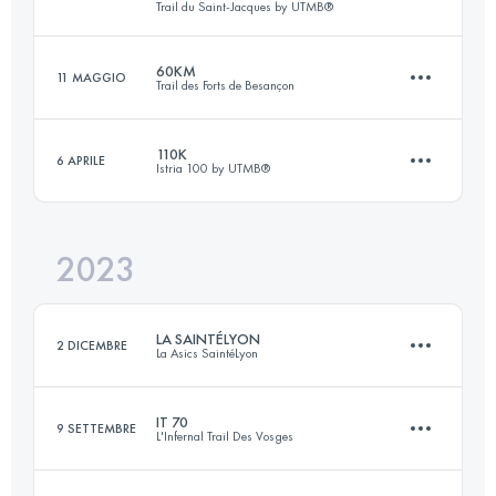
Trail du Saint-Jacques by UTMB®
29.3 KM
993 M+
Accedi per visualizzare l'UTMB Index
60KM
11 MAGGIO
Trail des Forts de Besançon
80.1 KM
3352 M+
Accedi per visualizzare l'UTMB Index
110K
6 APRILE
Istria 100 by UTMB®️
60 KM
2300 M+
Accedi per visualizzare l'UTMB Index
2023
111.3 KM
4355 M+
Accedi per visualizzare l'UTMB Index
LA SAINTÉLYON
2 DICEMBRE
La Asics SaintéLyon
Accedi per visualizzare l'UTMB Index
IT 70
9 SETTEMBRE
L'Infernal Trail Des Vosges
78 KM
2201 M+