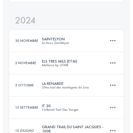
Accedi per visualizzare l'UTMB Index
2024
41 KM
1700 M+
Accedi per visualizzare l'UTMB Index
SAINTELYON
30 NOVEMBRE
La Asics SaintéLyon
Accedi per visualizzare l'UTMB Index
ELS TRES MILS (ETM)
2 NOVEMBRE
Mallorca by UTMB
82 KM
2273 M+
LA RENARDE
5 OTTOBRE
Ultra trail des montagnes du Jura
56 KM
2450 M+
Accedi per visualizzare l'UTMB Index
IT 30
15 SETTEMBRE
L'Infernal Trail Des Vosges
76.3 KM
2618 M+
Accedi per visualizzare l'UTMB Index
GRAND TRAIL DU SAINT JACQUES -
15 GIUGNO
100K