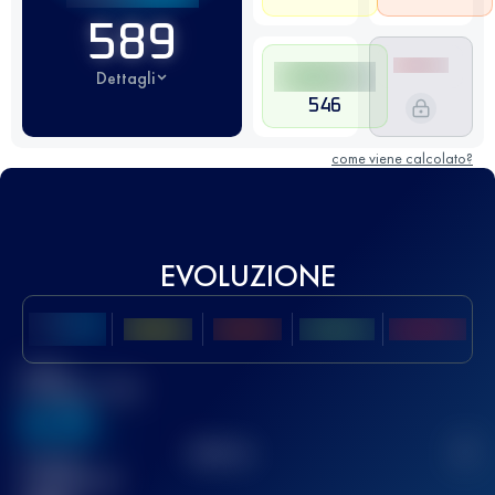
589
Dettagli
546
come viene calcolato?
EVOLUZIONE
Miglior
punteggio UTMB
636
TOP
10
2
Gara(e)
completata(e)