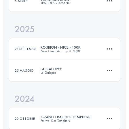
5 APRILE
TRAIL DES 2 AMANTS
109 KM
4350 M+
2025
65.1 KM
2000 M+
Accedi per visualizzare l'UTMB Index
ROUBION - NICE - 100K
27 SETTEMBRE
Nice Côte d’Azur by UTMB®
Accedi per visualizzare l'UTMB Index
LA GALOPÉE
25 MAGGIO
La Galopée
109 KM
5400 M+
2024
30 KM
780 M+
Accedi per visualizzare l'UTMB Index
GRAND TRAIL DES TEMPLIERS
20 OTTOBRE
Festival Des Templiers