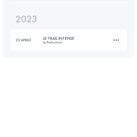
Accedi per visualizzare l'UTMB Index
2023
80.4 KM
3429 M+
LE TRAIL INTENSE
23 APRILE
Le Radicatrail
Accedi per visualizzare l'UTMB Index
63.6 KM
1590 M+
Accedi per visualizzare l'UTMB Index