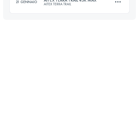
21 GENNAIO
AITEX TERRA TRAIL
40.7 KM
2548 M+
43 KM
2400 M+
Accedi per visualizzare l'UTMB Index
Accedi per visualizzare l'UTMB Index