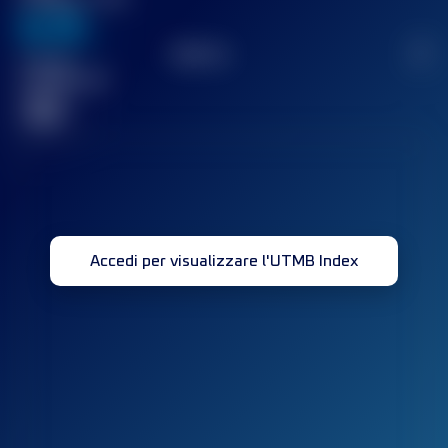
636
TOP
10
2
Gara(e)
completata(e)
32
Accedi per visualizzare l'UTMB Index