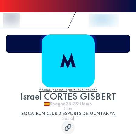
Skip to Content
Accedi per collegare i tuoi risultati
Israel CORTES GISBERT
Spagna
35-39
Uomo
Club
SOCA-RUN CLUB D'ESPORTS DE MUNTANYA
Social