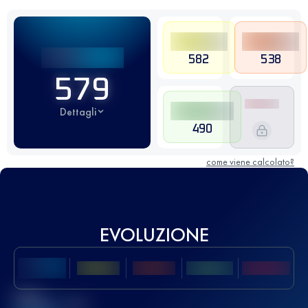
582
538
579
Dettagli
490
come viene calcolato?
EVOLUZIONE
Miglior
punteggio UTMB