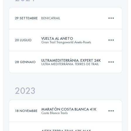
Accedi per visualizzare l'UTMB Index
95 KM
4620 M+
29 SETTEMBRE
BENICATRAIL
Accedi per visualizzare l'UTMB Index
VUELTA AL ANETO
20 LUGLIO
Gran Trail Trangoworld Aneto-Posets
14 KM
550 M+
ULTRAMEDITERRÀNIA. EXPERT 24K
28 GENNAIO
ULTRA MEDITERRÀNIA. TERRES DE TRAIL
56.8 KM
3700 M+
Accedi per visualizzare l'UTMB Index
2023
24 KM
1150 M+
Accedi per visualizzare l'UTMB Index
MARATÓN COSTA BLANCA 41K
18 NOVEMBRE
Costa Blanca Trails
Accedi per visualizzare l'UTMB Index
AITEX TERRA TRAIL 43K MAX