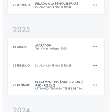
PUJADA A LA PENYA EL FRARE
28 FEBBRAIO
PUJADA A LA PENYA EL FRARE
2025
23 KM
858 M+
MARATÓN
12 LUGLIO
Trail Vielha-Molieres 3010
Accedi per visualizzare l'UTMB Index
22 FEBBRAIO
PUJADA A LA PENYA EL FRARE
39 KM
3179 M+
ULTRAMEDITERRÀNIA. RL2 73K /
25 GENNAIO
95K - RELAY 2
13 KM
462 M+
ULTRAMEDITERRÀNIA. TERRES DE TRAIL
Accedi per visualizzare l'UTMB Index
2024
Staffetta