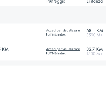
Punteggio
Distanza
58.1 KM
Accedi per visualizzare
B
3590 M+
l'UTMB Index
5 KM
32.7 KM
Accedi per visualizzare
1500 M+
l'UTMB Index