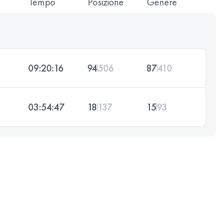
Tempo
Posizione
Genere
09:20:16
94
506
87
410
03:54:47
18
137
15
93