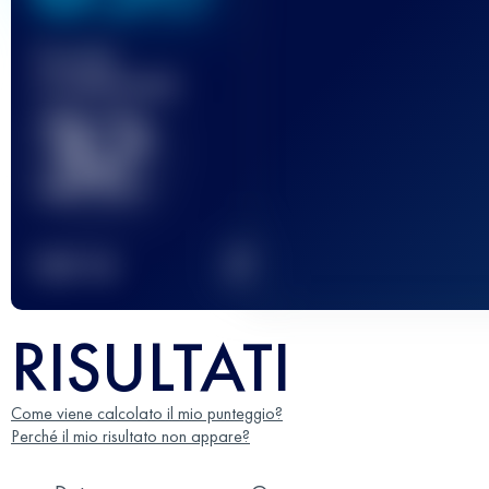
Gara(e)
completata(e)
32
2
TOP
10
RISULTATI
Come viene calcolato il mio punteggio?
Perché il mio risultato non appare?