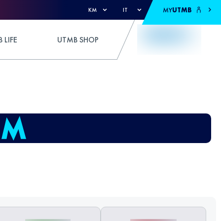
MY
UTMB
KM
IT
 LIFE
UTMB SHOP