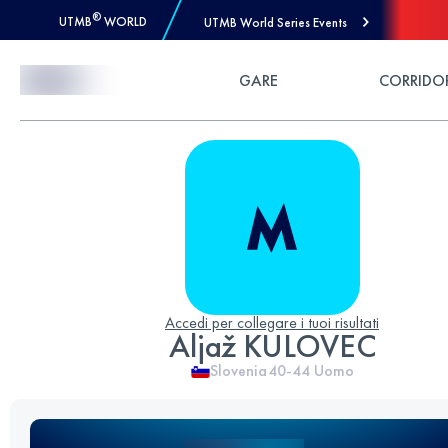
®
UTMB
WORLD
UTMB World Series Events
Skip to Content
GARE
CORRIDO
Accedi per collegare i tuoi risultati
Aljaž KULOVEC
Slovenia
40-44
Uomo