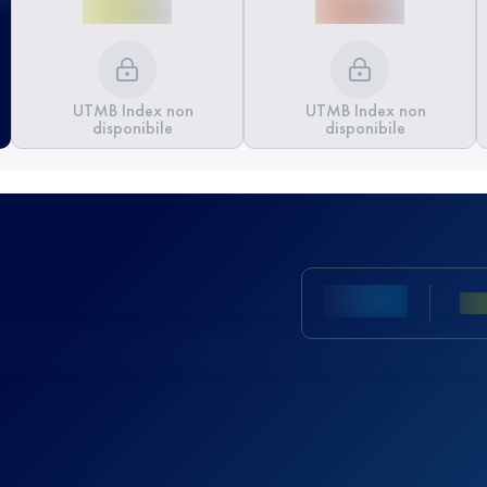
UTMB Index non
UTMB Index non
disponibile
disponibile