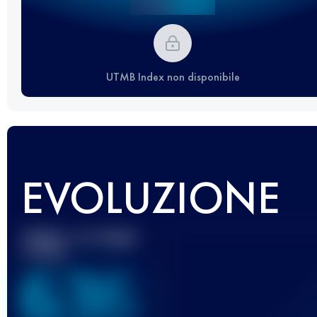
UTMB Index non disponibile
EVOLUZIONE
Miglior punteggio
UTMB
636