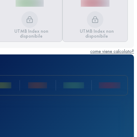
UTMB Index non
UTMB Index non
disponibile
disponibile
come viene calcolato?