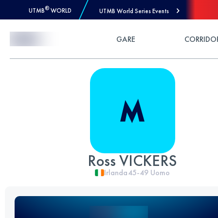
®
UTMB
WORLD
UTMB World Series Events
Skip to Content
GARE
CORRIDO
Ross VICKERS
Irlanda
45-49
Uomo