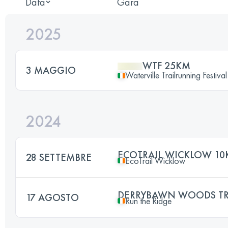
Data
Gara
2025
WTF 25KM
3 MAGGIO
Waterville Trailrunning Festival
2024
ECOTRAIL WICKLOW 10
28 SETTEMBRE
EcoTrail Wicklow
DERRYBAWN WOODS TRA
17 AGOSTO
Run the Ridge