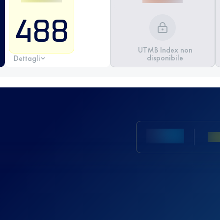
488
UTMB Index non
disponibile
Dettagli