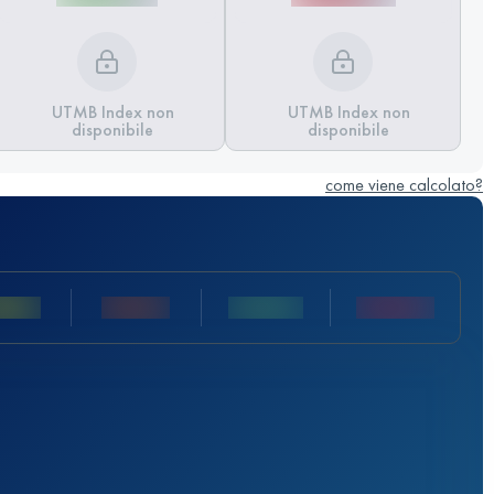
UTMB Index non
UTMB Index non
disponibile
disponibile
come viene calcolato?