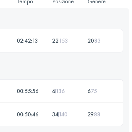
Tempo
Posizione
Genere
02:42:13
22
153
20
83
00:55:56
6
136
6
75
00:50:46
34
140
29
88