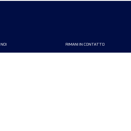
 NOI
RIMANI IN CONTATTO
zzazioni
FAQ
 di corsa
Contattaci
MyUTMB+