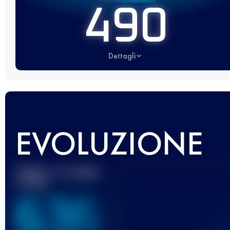
490
Dettagli
EVOLUZIONE
Miglior punteggio
UTMB
636