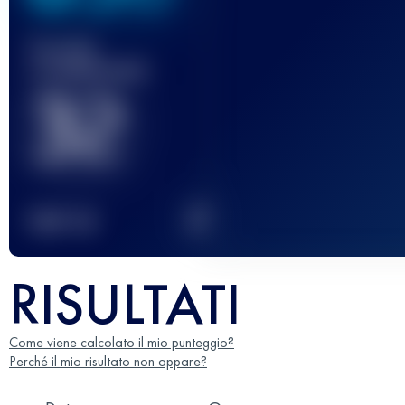
Gara(e)
completata(e)
32
2
TOP
10
RISULTATI
Come viene calcolato il mio punteggio?
Perché il mio risultato non appare?