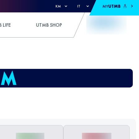
MY
UTMB
KM
IT
 LIFE
UTMB SHOP