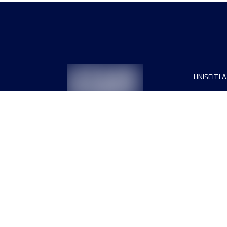
UNISCITI A
Sponsori
Direttori