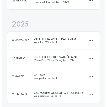
26 GIUGNO
Lavaredo Ultra Trail by UTMB®
120 KM
8200 M+
2025
50 KM
2600 M+
Accedi per visualizzare l'UTMB Index
VALTELLINA WINE TRAIL 42KM
8 NOVEMBRE
Valtellina Wine Trail
Accedi per visualizzare l'UTMB Index
LES SENTIERS DES VALDÔTAINS
18 LUGLIO
Monte Rosa WalserWaeg by UTMB
42 KM
1750 M+
CFT 50K
9 MARZO
Campo dei Fiori Trail
122 KM
8200 M+
Accedi per visualizzare l'UTMB Index
VAL MAREMOLA LONG TRAIL ED.13
2 FEBBRAIO
Valmaremola Trail ed.13
49.8 KM
2900 M+
Accedi per visualizzare l'UTMB Index