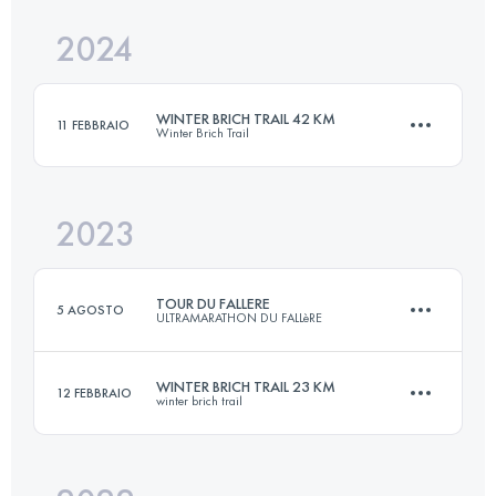
2024
35 KM
1798 M+
Accedi per visualizzare l'UTMB Index
WINTER BRICH TRAIL 42 KM
11 FEBBRAIO
Winter Brich Trail
Accedi per visualizzare l'UTMB Index
2023
42 KM
1900 M+
TOUR DU FALLERE
5 AGOSTO
ULTRAMARATHON DU FALLèRE
Accedi per visualizzare l'UTMB Index
WINTER BRICH TRAIL 23 KM
12 FEBBRAIO
winter brich trail
39 KM
2700 M+