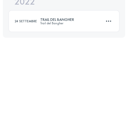
2022
23 KM
801 M+
Accedi per visualizzare l'UTMB Index
TRAIL DEL BANGHER
24 SETTEMBRE
Trail del Bangher
Accedi per visualizzare l'UTMB Index
16.3 KM
871 M+
Accedi per visualizzare l'UTMB Index