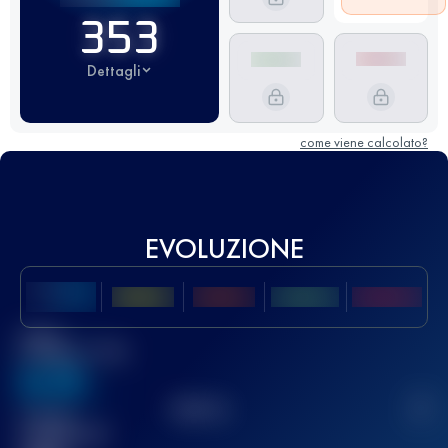
353
Dettagli
come viene calcolato?
EVOLUZIONE
Miglior
punteggio UTMB
636
TOP
10
2
Gara(e)
completata(e)