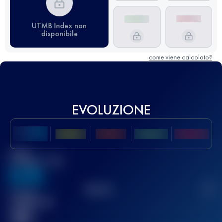
UTMB Index non
disponibile
come viene calcolato?
EVOLUZIONE
Miglior
punteggio UTMB
636
TOP
10
2
Gara(e)
completata(e)
32