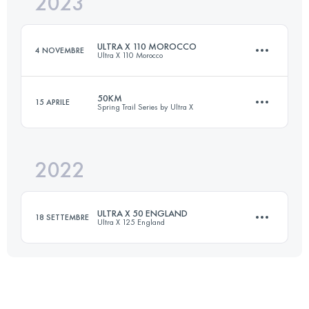
2023
100 KM
1341 M+
ULTRA X 110 MOROCCO
4 NOVEMBRE
Ultra X 110 Morocco
Accedi per visualizzare l'UTMB Index
50KM
15 APRILE
Spring Trail Series by Ultra X
2 Tappe
110 KM
1323 M+
2022
50 KM
1808 M+
Accedi per visualizzare l'UTMB Index
ULTRA X 50 ENGLAND
18 SETTEMBRE
Ultra X 125 England
Accedi per visualizzare l'UTMB Index
50 KM
1884 M+