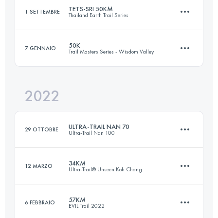
TETS-SRI 50KM
1 SETTEMBRE
Thailand Earth Trail Series
Accedi per visualizzare l'UTMB Index
50K
7 GENNAIO
Trail Masters Series - Wisdom Valley
50 KM
1303 M+
2022
50 KM
1890 M+
Accedi per visualizzare l'UTMB Index
ULTRA-TRAIL NAN 70
29 OTTOBRE
Ultra-Trail Nan 100
Accedi per visualizzare l'UTMB Index
34KM
12 MARZO
Ultra-Trail® Unseen Koh Chang
71.3 KM
4200 M+
57KM
6 FEBBRAIO
EVIL Trail 2022
34.6 KM
1050 M+