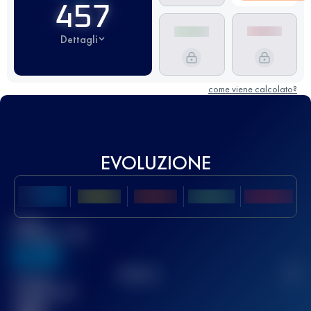
457
Dettagli
come viene calcolato?
EVOLUZIONE
Miglior
punteggio UTMB
636
TOP
10
2
Gara(e)
completata(e)