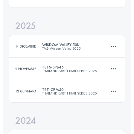
50.2 KM
1838 M+
2025
70 KM
2165 M+
Accedi per visualizzare l'UTMB Index
WISDOM VALLEY 50K
14 DICEMBRE
TMS Wisdom Valley 2025
Accedi per visualizzare l'UTMB Index
TETS-SPB45
9 NOVEMBRE
THAILAND EARTH TRAIL SERIES 2025
50 KM
1877 M+
TET-CPM50
12 GENNAIO
THAILAND EARTH TRAIL SERIES 2025
45.8 KM
1253 M+
Accedi per visualizzare l'UTMB Index
2024
49.8 KM
1609 M+
Accedi per visualizzare l'UTMB Index