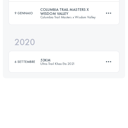
Accedi per visualizzare l'UTMB Index
COLUMBIA TRAIL MASTERS X
9 GENNAIO
WISDOM VALLEY
Columbia Trail Masters x Wisdom Valley
56.2 KM
2620 M+
Accedi per visualizzare l'UTMB Index
2020
50 KM
1540 M+
Accedi per visualizzare l'UTMB Index
53KM
6 SETTEMBRE
Ultra-Trail Khao Eto 2021
Accedi per visualizzare l'UTMB Index
52.4 KM
1838 M+
Accedi per visualizzare l'UTMB Index