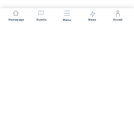
Homepage
Events
News
Accedi
Menu
UNISCITI A NOI
Sponsorizzazioni
Direttori di corsa