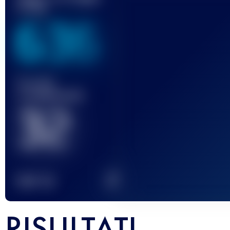
UTMB
636
Gara(e)
completata(e)
32
2
TOP
10
RISULTATI