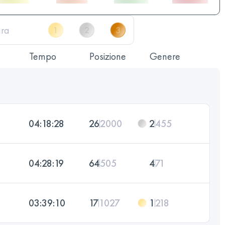
Tempo
Posizione
Genere
04:18:28
26
2000
2
455
04:28:19
64
505
4
71
03:39:10
17
1027
1
218