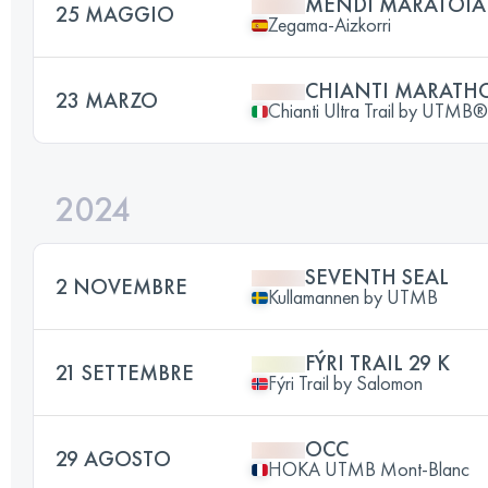
MENDI MARATOIA
25 MAGGIO
Zegama-Aizkorri
CHIANTI MARATHO
23 MARZO
Chianti Ultra Trail by UTMB®
2024
SEVENTH SEAL
2 NOVEMBRE
Kullamannen by UTMB
FÝRI TRAIL 29 K
21 SETTEMBRE
Fýri Trail by Salomon
OCC
29 AGOSTO
HOKA UTMB Mont-Blanc