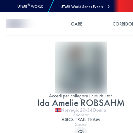
®
UTMB
WORLD
UTMB World Series Events
Skip to Content
GARE
CORRIDO
Accedi per collegare i tuoi risultati
Ida Amelie ROBSAHM
Norvegia
20-34
Donna
Sponsor
ASICS TRAIL TEAM
Social