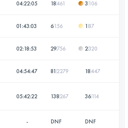
04:22:05
18
461
3
106
01:43:03
6
156
1
87
02:18:53
29
756
2
320
04:54:47
81
2279
18
447
05:42:22
138
267
36
114
-
DNF
DNF