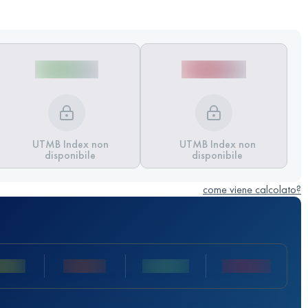
UTMB Index non
UTMB Index non
disponibile
disponibile
come viene calcolato?