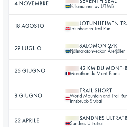
SEVENTH SEAL
4 NOVEMBRE
Kullamannen by UTMB
JOTUNHEIMEN TR
18 AGOSTO
Jotunheimen Trail Run
SALOMON 27K
29 LUGLIO
Fjällmaratonveckan Årefjällen
42 KM DU MONT-
25 GIUGNO
Marathon du Mont-Blanc
TRAIL SHORT
8 GIUGNO
World Mountain and Trail Ru
Innsbruck-Stubai
SANDNES ULTRATRA
22 APRILE
Sandnes Ultratrail