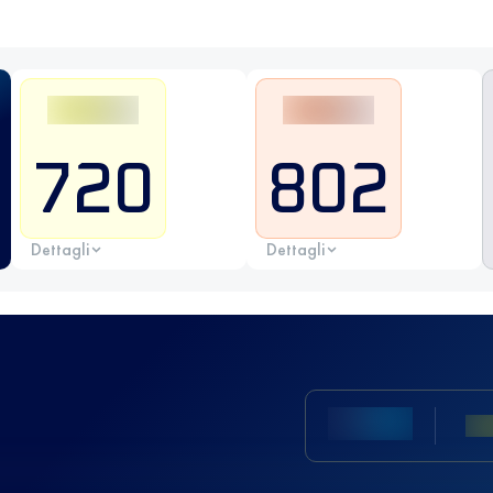
720
802
Dettagli
Dettagli