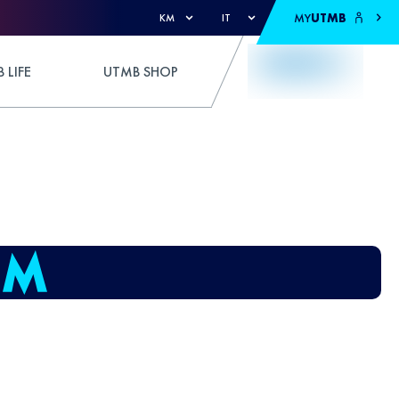
MY
UTMB
KM
IT
 LIFE
UTMB SHOP