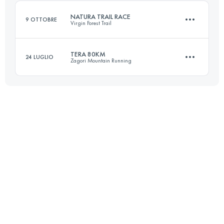
Accedi per visualizzare l'UTMB Index
NATURA TRAIL RACE
9 OTTOBRE
Virgin Forest Trail
Accedi per visualizzare l'UTMB Index
TERA 80KM
24 LUGLIO
Zagori Mountain Running
110 KM
4390 M+
80 KM
5100 M+
Accedi per visualizzare l'UTMB Index
Accedi per visualizzare l'UTMB Index