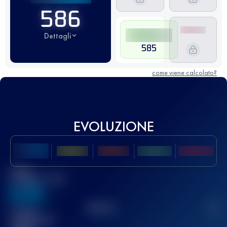
586
Dettagli
585
come viene calcolato?
EVOLUZIONE
Miglior
punteggio UTMB
636
TOP
10
2
Gara(e)
completata(e)