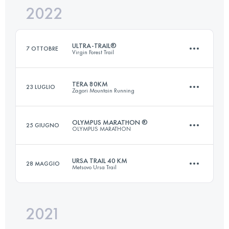
2022
72.5 KM
5400 M+
ULTRA-TRAIL®
7 OTTOBRE
Virgin Forest Trail
Accedi per visualizzare l'UTMB Index
TERA 80KM
23 LUGLIO
Zagori Mountain Running
161 KM
7320 M+
OLYMPUS MARATHON ®
25 GIUGNO
OLYMPUS MARATHON
80 KM
5100 M+
Accedi per visualizzare l'UTMB Index
URSA TRAIL 40 KM
28 MAGGIO
Metsovo Ursa Trail
43.9 KM
3560 M+
Accedi per visualizzare l'UTMB Index
2021
41.3 KM
2890 M+