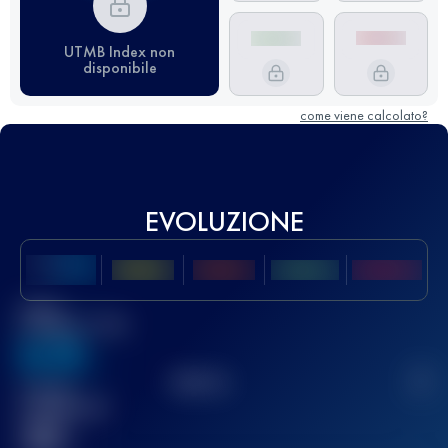
UTMB Index non
disponibile
come viene calcolato?
EVOLUZIONE
Miglior
punteggio UTMB
636
TOP
10
2
Gara(e)
completata(e)
32