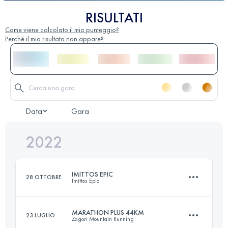
RISULTATI
Come viene calcolato il mio punteggio?
Perché il mio risultato non appare?
Data
Gara
2022
IMITTOS EPIC
28 OTTOBRE
Imittos Epic
MARATHON PLUS 44KM
23 LUGLIO
Zagori Mountain Running
24.5 KM
1290 M+