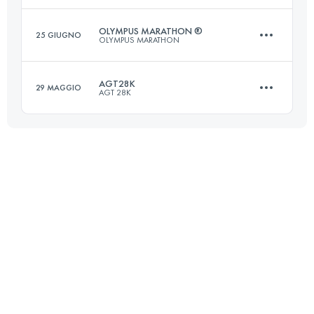
OLYMPUS MARATHON ®
25 GIUGNO
OLYMPUS MARATHON
44 KM
2800 M+
Accedi per visualizzare l'UTMB Index
AGT28K
29 MAGGIO
AGT 28K
43.9 KM
3560 M+
Accedi per visualizzare l'UTMB Index
28 KM
1480 M+
Accedi per visualizzare l'UTMB Index
Accedi per visualizzare l'UTMB Index