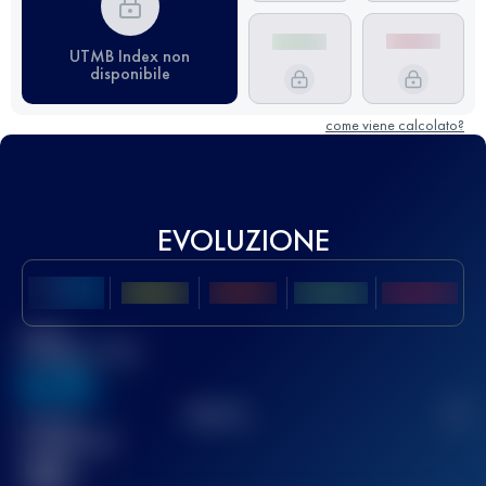
UTMB Index non
disponibile
come viene calcolato?
EVOLUZIONE
Miglior
punteggio UTMB
636
TOP
10
2
Gara(e)
completata(e)
32