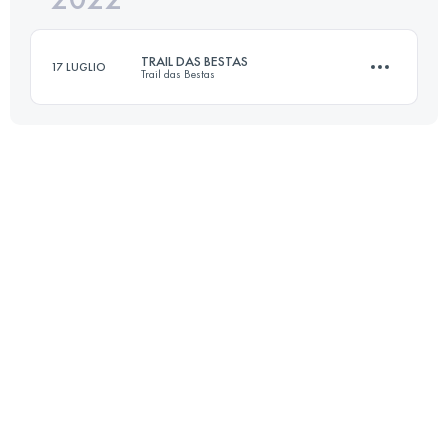
TRAIL DAS BESTAS
17 LUGLIO
Trail das Bestas
Accedi per visualizzare l'UTMB Index
44 KM
2150 M+
Accedi per visualizzare l'UTMB Index