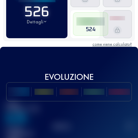
526
Dettagli
524
come viene calcolato?
EVOLUZIONE
Miglior
punteggio UTMB
636
TOP
10
2
Gara(e)
completata(e)