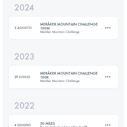
2024
88 KM
3700 M+
MERÅKER MOUNTAIN CHALLENGE
2 AGOSTO
100M
Meråker Mountain Challenge
Accedi per visualizzare l'UTMB Index
2023
163 KM
5762 M+
MERÅKER MOUNTAIN CHALLENGE
29 LUGLIO
100K
Meråker Mountain Challenge
Accedi per visualizzare l'UTMB Index
2022
100 KM
4540 M+
50 MILES
4 GIUGNO
The Arctic Triple Lofoten Ultra-Trail®