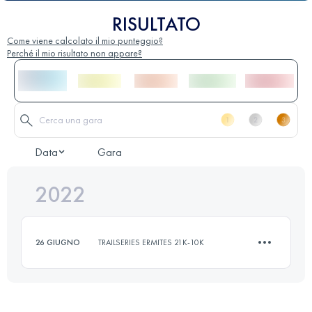
RISULTATO
Come viene calcolato il mio punteggio?
Perché il mio risultato non appare?
Data
Gara
2022
26 GIUGNO
TRAILSERIES ERMITES 21K-10K
10.5 KM
500 M+