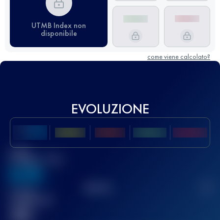
UTMB Index non
disponibile
come viene calcolato?
EVOLUZIONE
Miglior
punteggio UTMB
636
TOP
10
2
Gara(e)
completata(e)
32