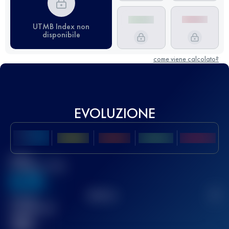
UTMB Index non
disponibile
come viene calcolato?
EVOLUZIONE
Miglior
punteggio UTMB
636
TOP
10
2
Gara(e)
completata(e)
32