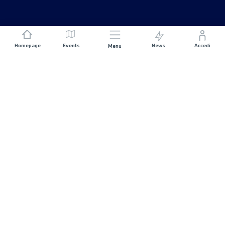
Homepage
Events
News
Accedi
Menu
UNISCITI A NOI
Sponsorizzazioni
Direttori di corsa