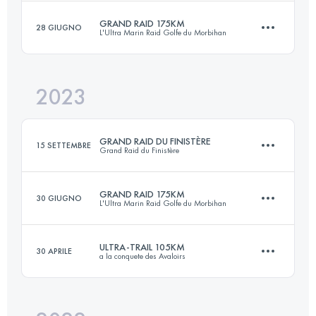
GRAND RAID 175KM
28 GIUGNO
L'Ultra Marin Raid Golfe du Morbihan
102 KM
1808 M+
Accedi per visualizzare l'UTMB Index
2023
175 KM
1430 M+
Accedi per visualizzare l'UTMB Index
GRAND RAID DU FINISTÈRE
15 SETTEMBRE
Grand Raid du Finistère
Accedi per visualizzare l'UTMB Index
GRAND RAID 175KM
30 GIUGNO
L'Ultra Marin Raid Golfe du Morbihan
166 KM
3700 M+
ULTRA-TRAIL 105KM
30 APRILE
a la conquete des Avaloirs
175 KM
1430 M+
Accedi per visualizzare l'UTMB Index