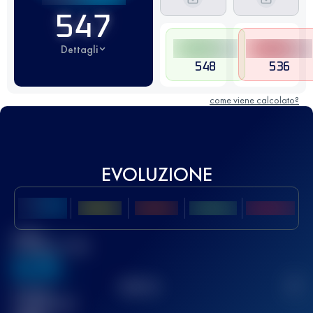
547
Dettagli
548
536
come viene calcolato?
EVOLUZIONE
Miglior
punteggio UTMB
636
TOP
10
2
Gara(e)
completata(e)