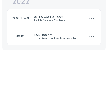
2022
105 KM
2050 M+
Accedi per visualizzare l'UTMB Index
ULTRA CASTLE TOUR
24 SETTEMBRE
Trail de Nantes à Montaigu
Accedi per visualizzare l'UTMB Index
RAID 100 KM
1 LUGLIO
L'Ultra Marin Raid Golfe du Morbihan
103 KM
1400 M+
98.9 KM
760 M+
Accedi per visualizzare l'UTMB Index
Accedi per visualizzare l'UTMB Index