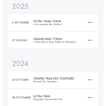
2025
171.8 KM
1436 M+
ULTRA-TRAIL 110KM
6 SETTEMBRE
a la conquete des Avaloirs
Accedi per visualizzare l'UTMB Index
GRAND RAID 175KM
27 GIUGNO
L'Ultra Marin Raid Golfe du Morbihan
113 KM
2300 M+
2024
171.8 KM
1436 M+
Accedi per visualizzare l'UTMB Index
GRAND TRAIL DES TEMPLIERS
20 OTTOBRE
Festival Des Templiers
Accedi per visualizzare l'UTMB Index
ULTRA TRAIL
28 SETTEMBRE
Bagnoles Normandie Trail
80.4 KM
3429 M+