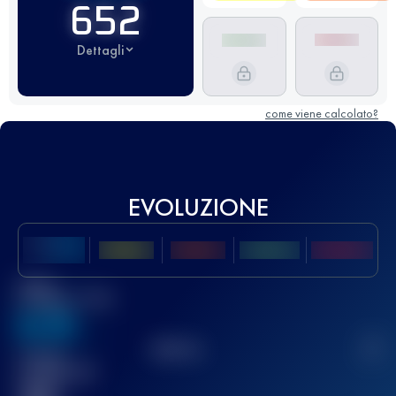
652
Dettagli
come viene calcolato?
EVOLUZIONE
Miglior
punteggio UTMB
636
TOP
10
2
Gara(e)
completata(e)