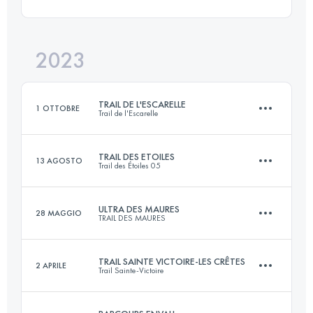
Staffetta
14.3 KM
630 M+
2023
41 KM
2700 M+
Accedi per visualizzare l'UTMB Index
TRAIL DE L'ESCARELLE
1 OTTOBRE
Trail de l'Escarelle
Accedi per visualizzare l'UTMB Index
TRAIL DES ETOILES
13 AGOSTO
Trail des Étoiles 05
29.2 KM
1610 M+
ULTRA DES MAURES
28 MAGGIO
TRAIL DES MAURES
35.6 KM
2150 M+
Accedi per visualizzare l'UTMB Index
TRAIL SAINTE VICTOIRE-LES CRÊTES
2 APRILE
Trail Sainte-Victoire
102 KM
4615 M+
Accedi per visualizzare l'UTMB Index