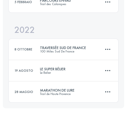
PARCOURS ENVAU
5 FEBBRAIO
Trail des Calanques
60 KM
3000 M+
Accedi per visualizzare l'UTMB Index
2022
52 KM
2800 M+
Accedi per visualizzare l'UTMB Index
TRAVERSÉE SUD DE FRANCE
8 OTTOBRE
100 Miles Sud De France
Accedi per visualizzare l'UTMB Index
LE SUPER BÉLIER
19 AGOSTO
Le Belier
78.9 KM
3960 M+
MARATHON DE LURE
28 MAGGIO
Trail de Haute Provence
3 Tappe
76 KM
3170 M+
Accedi per visualizzare l'UTMB Index
49.4 KM
2360 M+