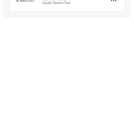
14 MAGGIO
Garda Trentino Trail
44.4 KM
2580 M+
28.6 KM
1680 M+
Accedi per visualizzare l'UTMB Index
Accedi per visualizzare l'UTMB Index