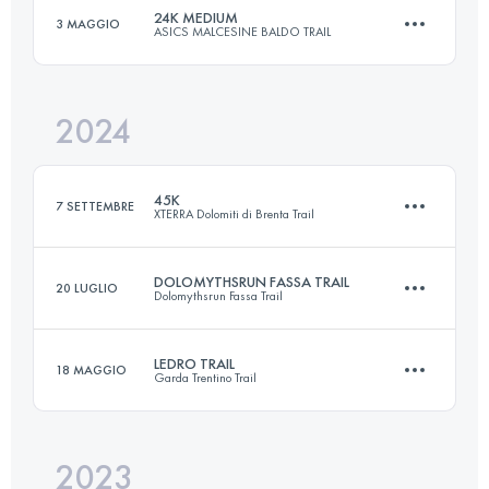
Accedi per visualizzare l'UTMB Index
24K MEDIUM
3 MAGGIO
ASICS MALCESINE BALDO TRAIL
44 KM
2500 M+
Accedi per visualizzare l'UTMB Index
2024
26.4 KM
2117 M+
Accedi per visualizzare l'UTMB Index
45K
7 SETTEMBRE
XTERRA Dolomiti di Brenta Trail
Accedi per visualizzare l'UTMB Index
DOLOMYTHSRUN FASSA TRAIL
20 LUGLIO
Dolomythsrun Fassa Trail
44.4 KM
3070 M+
LEDRO TRAIL
18 MAGGIO
Garda Trentino Trail
43 KM
2300 M+
Accedi per visualizzare l'UTMB Index
2023
44 KM
2500 M+