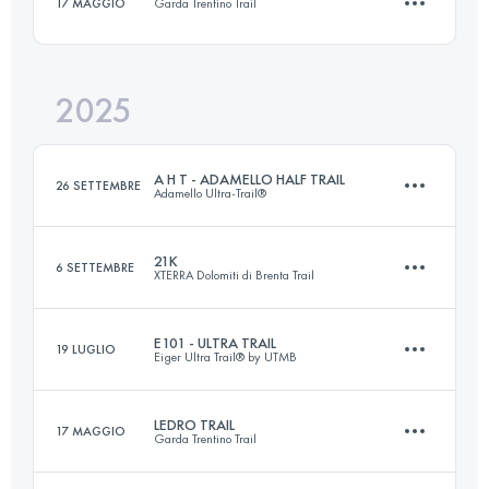
17 MAGGIO
Garda Trentino Trail
82 KM
6300 M+
2025
12 KM
700 M+
Accedi per visualizzare l'UTMB Index
A H T - ADAMELLO HALF TRAIL
26 SETTEMBRE
Adamello Ultra-Trail®
Accedi per visualizzare l'UTMB Index
21K
6 SETTEMBRE
XTERRA Dolomiti di Brenta Trail
60 KM
4000 M+
E101 - ULTRA TRAIL
19 LUGLIO
Eiger Ultra Trail® by UTMB
21 KM
1250 M+
Accedi per visualizzare l'UTMB Index
LEDRO TRAIL
17 MAGGIO
Garda Trentino Trail
69 KM
4300 M+