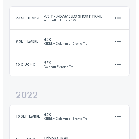
Accedi per visualizzare l'UTMB Index
A S T - ADAMELLO SHORT TRAIL
23 SETTEMBRE
Adamello Ultra-Trail®
Accedi per visualizzare l'UTMB Index
45K
9 SETTEMBRE
XTERRA Dolomiti di Brenta Trail
37.8 KM
2080 M+
55K
10 GIUGNO
Dolomiti Extreme Trail
44.4 KM
3070 M+
Accedi per visualizzare l'UTMB Index
2022
55 KM
3800 M+
Accedi per visualizzare l'UTMB Index
45K
10 SETTEMBRE
XTERRA Dolomiti di Brenta Trail
Accedi per visualizzare l'UTMB Index
TENNO TRAIL