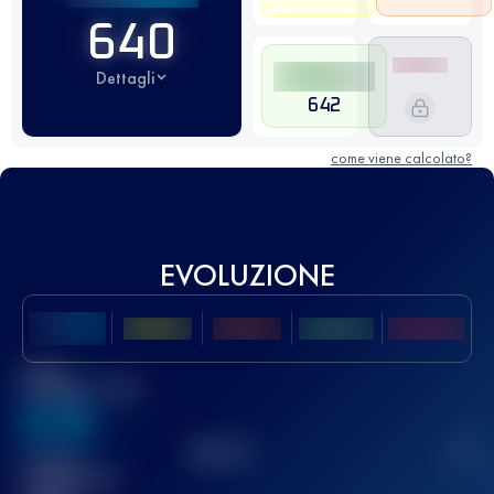
640
Dettagli
642
come viene calcolato?
EVOLUZIONE
Miglior
punteggio UTMB
636
TOP
10
2
Gara(e)
completata(e)