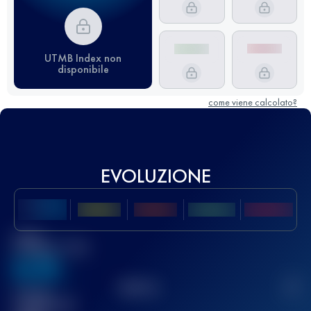
UTMB Index non
disponibile
come viene calcolato?
EVOLUZIONE
Miglior
punteggio UTMB
636
TOP
10
2
Gara(e)
completata(e)