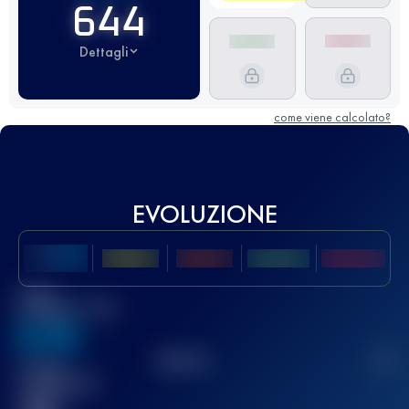
644
Dettagli
come viene calcolato?
EVOLUZIONE
Miglior
punteggio UTMB
636
TOP
10
2
Gara(e)
completata(e)