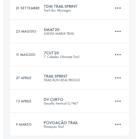
TDM TRAIL SPRINT
21 SETTEMBRE
Trail dos Morcegos
21 KM
1200 M+
SMAT20
25 MAGGIO
SANTA MARIA TRAIL
20.8 KM
820 M+
Accedi per visualizzare l'UTMB Index
7CUT20
11 MAGGIO
7 Cidades Ultimate Trail
19 KM
1005 M+
Accedi per visualizzare l'UTMB Index
TRAIL SPRINT
27 APRILE
TRAIL RUN REAL PRIOLO
21.8 KM
870 M+
Accedi per visualizzare l'UTMB Index
DV CURTO
13 APRILE
Desafio Vertical 0/947
18.2 KM
830 M+
Accedi per visualizzare l'UTMB Index
POVOAÇÃO TRAIL
9 MARZO
Povoação Trail
16.6 KM
1010 M+