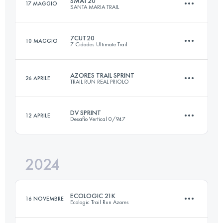
SMAT20
17 MAGGIO
SANTA MARIA TRAIL
20.6 KM
780 M+
Accedi per visualizzare l'UTMB Index
7CUT20
10 MAGGIO
7 Cidades Ultimate Trail
19 KM
1005 M+
Accedi per visualizzare l'UTMB Index
AZORES TRAIL SPRINT
26 APRILE
TRAIL RUN REAL PRIOLO
25.3 KM
1426 M+
Accedi per visualizzare l'UTMB Index
DV SPRINT
12 APRILE
Desafio Vertical 0/947
21.7 KM
1077 M+
Accedi per visualizzare l'UTMB Index
2024
22.4 KM
1220 M+
Accedi per visualizzare l'UTMB Index
ECOLOGIC 21K
16 NOVEMBRE
Ecologic Trail Run Azores
Accedi per visualizzare l'UTMB Index