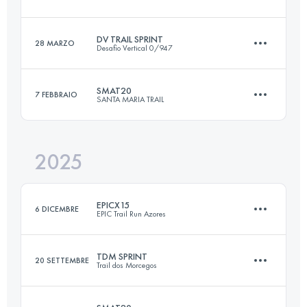
24.9 KM
1380 M+
DV TRAIL SPRINT
28 MARZO
Desafio Vertical 0/947
25.4 KM
1556 M+
Accedi per visualizzare l'UTMB Index
SMAT20
7 FEBBRAIO
SANTA MARIA TRAIL
25.6 KM
1370 M+
Accedi per visualizzare l'UTMB Index
2025
20 KM
1005 M+
Accedi per visualizzare l'UTMB Index
EPICX15
6 DICEMBRE
EPIC Trail Run Azores
Accedi per visualizzare l'UTMB Index
TDM SPRINT
20 SETTEMBRE
Trail dos Morcegos
16.6 KM
818 M+