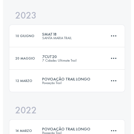
Accedi per visualizzare l'UTMB Index
2023
25 KM
1600 M+
Accedi per visualizzare l'UTMB Index
SMAT18
10 GIUGNO
SANTA MARIA TRAIL
Accedi per visualizzare l'UTMB Index
7CUT20
20 MAGGIO
7 Cidades Ultimate Trail
18 KM
1005 M+
POVOAÇÃO TRAIL LONGO
12 MARZO
Povoação Trail
21 KM
1090 M+
Accedi per visualizzare l'UTMB Index
2022
24 KM
1500 M+
Accedi per visualizzare l'UTMB Index
POVOAÇÃO TRAIL LONGO
14 MARZO
Povoação Trail