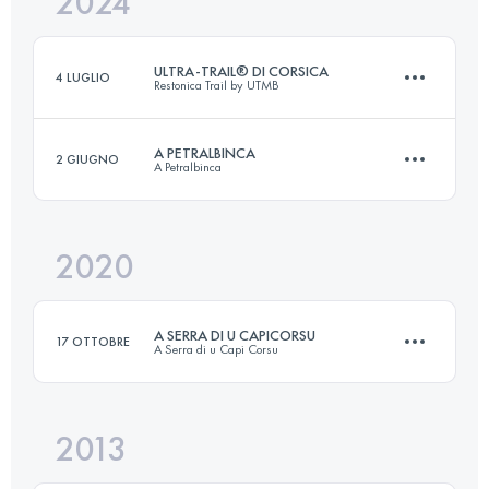
2024
44 KM
2900 M+
Accedi per visualizzare l'UTMB Index
ULTRA-TRAIL® DI CORSICA
4 LUGLIO
Restonica Trail by UTMB
Accedi per visualizzare l'UTMB Index
A PETRALBINCA
2 GIUGNO
A Petralbinca
111 KM
7128 M+
2020
21 KM
1500 M+
Accedi per visualizzare l'UTMB Index
A SERRA DI U CAPICORSU
17 OTTOBRE
A Serra di u Capi Corsu
Accedi per visualizzare l'UTMB Index
2013
56.5 KM
2825 M+