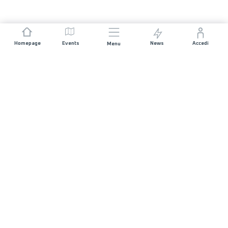
Homepage
Events
News
Accedi
Menu
UNISCITI A NOI
Sponsorizzazioni