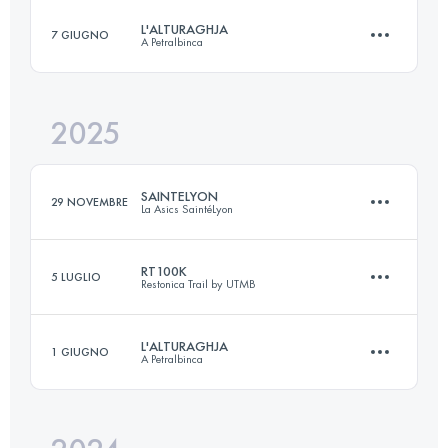
L'ALTURAGHJA
7 GIUGNO
A Petralbinca
69 KM
3950 M+
2025
45 KM
3000 M+
Accedi per visualizzare l'UTMB Index
SAINTELYON
29 NOVEMBRE
La Asics SaintéLyon
Accedi per visualizzare l'UTMB Index
RT100K
5 LUGLIO
Restonica Trail by UTMB
79.1 KM
2105 M+
L'ALTURAGHJA
1 GIUGNO
A Petralbinca
59.7 KM
3080 M+
Accedi per visualizzare l'UTMB Index