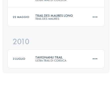
62 KM
4037 M+
TRAIL DES MAURES LONG
22 MAGGIO
TRAIL DES MAURES
70.9 KM
4945 M+
Accedi per visualizzare l'UTMB Index
2010
45 KM
2600 M+
Accedi per visualizzare l'UTMB Index
TAVIGNANU TRAIL
3 LUGLIO
ULTRA TRAIL DI CORSICA
Accedi per visualizzare l'UTMB Index
33 KM
2500 M+
Accedi per visualizzare l'UTMB Index