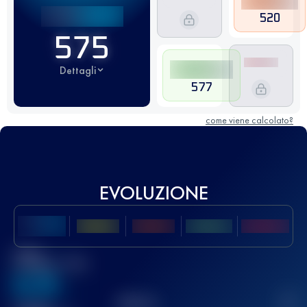
520
575
Dettagli
577
come viene calcolato?
EVOLUZIONE
Miglior
punteggio UTMB
636
TOP
10
2