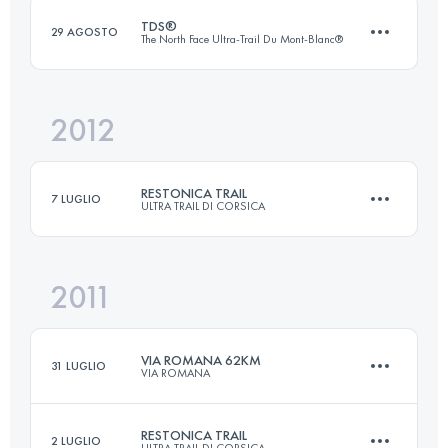
TDS®
29 AGOSTO
The North Face Ultra-Trail Du Mont-Blanc®
Accedi per visualizzare l'UTMB Index
2012
119.1 KM
7260 M+
RESTONICA TRAIL
7 LUGLIO
ULTRA TRAIL DI CORSICA
Accedi per visualizzare l'UTMB Index
2011
68 KM
5000 M+
VIA ROMANA 62KM
31 LUGLIO
VIA ROMANA
Accedi per visualizzare l'UTMB Index
RESTONICA TRAIL
2 LUGLIO
ULTRA TRAIL DI CORSICA