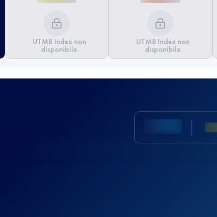
UTMB Index non
UTMB Index non
disponibile
disponibile