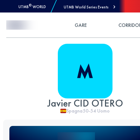
®
UTMB
WORLD
UTMB World Series Events
Skip to Content
GARE
CORRIDO
Javier CID OTERO
Spagna
50-54
Uomo