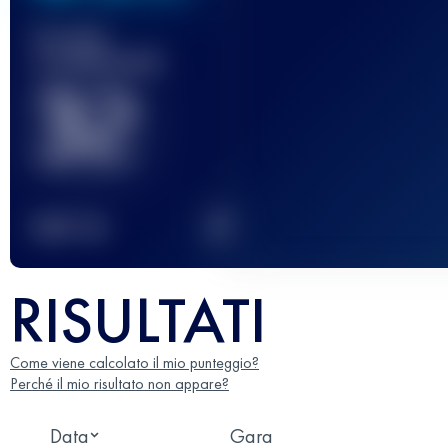
Gara(e)
completata(e)
32
2
TOP
10
RISULTATI
Come viene calcolato il mio punteggio?
Perché il mio risultato non appare?
Data
Gara