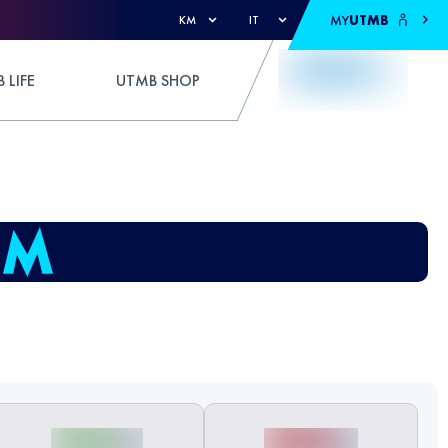
MY
UTMB
KM
IT
 LIFE
UTMB SHOP