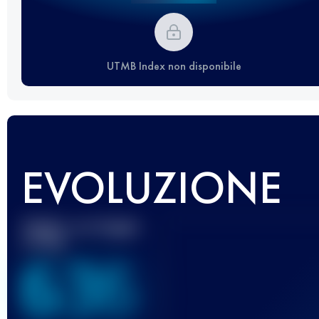
UTMB Index non disponibile
EVOLUZIONE
Miglior punteggio
UTMB
636