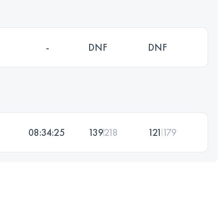
-
DNF
DNF
08:34:25
139
218
121
179