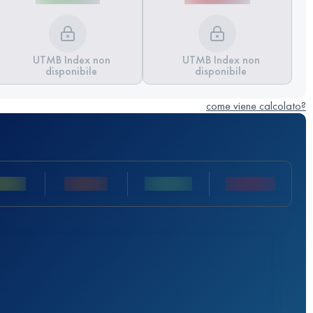
UTMB Index non
UTMB Index non
disponibile
disponibile
come viene calcolato?