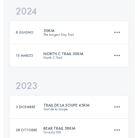
2024
28 KM
937 M+
Accedi per visualizzare l'UTMB Index
50KM
8 GIUGNO
The Longest Day Trail
Accedi per visualizzare l'UTMB Index
NORTH C TRAIL 30KM
10 MARZO
North C Trail
50 KM
1680 M+
2023
30 KM
360 M+
Accedi per visualizzare l'UTMB Index
TRAIL DE LA SOUPE 45KM
3 DICEMBRE
Trail de la Soupe
Accedi per visualizzare l'UTMB Index
BEAR TRAIL 58KM
28 OTTOBRE
Grizzly100
45 KM
1710 M+