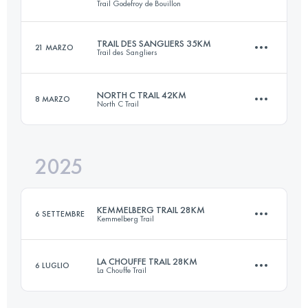
Trail Godefroy de Bouillon
50 KM
1860 M+
TRAIL DES SANGLIERS 35KM
21 MARZO
Trail des Sangliers
53.5 KM
1840 M+
Accedi per visualizzare l'UTMB Index
NORTH C TRAIL 42KM
8 MARZO
North C Trail
34.7 KM
1521 M+
Accedi per visualizzare l'UTMB Index
2025
42 KM
220 M+
Accedi per visualizzare l'UTMB Index
KEMMELBERG TRAIL 28KM
6 SETTEMBRE
Kemmelberg Trail
Accedi per visualizzare l'UTMB Index
LA CHOUFFE TRAIL 28KM
6 LUGLIO
La Chouffe Trail
28 KM
800 M+