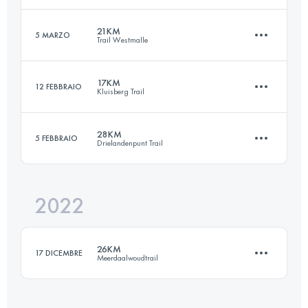
3380 M+
Accedi per visualizzare l'UTMB Index
21KM
5 MARZO
Trail Westmalle
29 KM
368 M+
Accedi per visualizzare l'UTMB Index
17KM
12 FEBBRAIO
Kluisberg Trail
21 KM
320 M+
Accedi per visualizzare l'UTMB Index
28KM
5 FEBBRAIO
Drielandenpunt Trail
17 KM
570 M+
Accedi per visualizzare l'UTMB Index
2022
28 KM
970 M+
Accedi per visualizzare l'UTMB Index
26KM
17 DICEMBRE
Meerdaalwoudtrail
Accedi per visualizzare l'UTMB Index