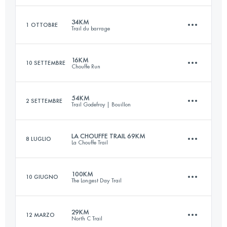
34KM
1 OTTOBRE
Trail du barrage
57.7 KM
1650 M+
Accedi per visualizzare l'UTMB Index
16KM
10 SETTEMBRE
Chouffe Run
34 KM
1480 M+
Accedi per visualizzare l'UTMB Index
54KM
2 SETTEMBRE
Trail Godefroy | Bouillon
16 KM
410 M+
Accedi per visualizzare l'UTMB Index
LA CHOUFFE TRAIL 69KM
8 LUGLIO
La Chouffe Trail
54 KM
2110 M+
Accedi per visualizzare l'UTMB Index
100KM
10 GIUGNO
The Longest Day Trail
69 KM
1980 M+
Accedi per visualizzare l'UTMB Index
29KM
12 MARZO
North C Trail
100 KM