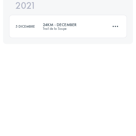
2021
26 KM
300 M+
24KM - DECEMBER
5 DICEMBRE
Trail de la Soupe
Accedi per visualizzare l'UTMB Index
24 KM
860 M+
Accedi per visualizzare l'UTMB Index