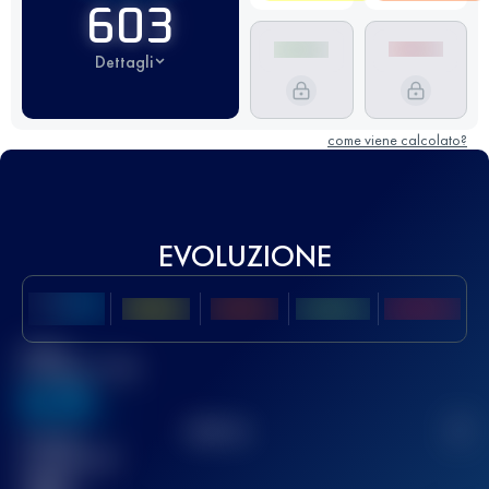
603
Dettagli
come viene calcolato?
EVOLUZIONE
Miglior
punteggio UTMB
636
TOP
10
2
Gara(e)
completata(e)