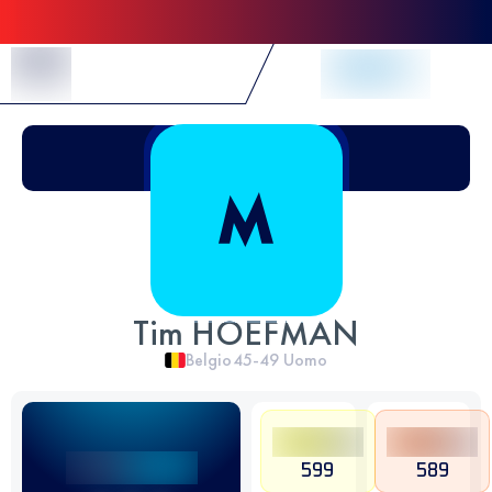
Skip to Content
Tim HOEFMAN
Belgio
45-49
Uomo
599
589