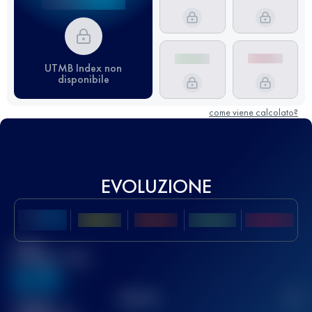
UTMB Index non
disponibile
come viene calcolato?
EVOLUZIONE
Miglior
punteggio UTMB
636
TOP
10
2
Gara(e)