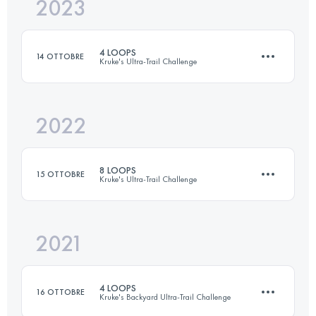
2023
163 KM
5762 M+
Accedi per visualizzare l'UTMB Index
4 LOOPS
14 OTTOBRE
Kruke's Ultra-Trail Challenge
Accedi per visualizzare l'UTMB Index
2022
27.8 KM
1500 M+
8 LOOPS
15 OTTOBRE
Kruke's Ultra-Trail Challenge
Accedi per visualizzare l'UTMB Index
2021
48.6 KM
2630 M+
4 LOOPS
16 OTTOBRE
Kruke's Backyard Ultra-Trail Challenge
Accedi per visualizzare l'UTMB Index