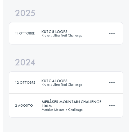
2025
168.2 KM
3540 M+
KUTC 8 LOOPS
11 OTTOBRE
Kruke's Ultra-Trail Challenge
Accedi per visualizzare l'UTMB Index
2024
48.6 KM
2630 M+
KUTC 4 LOOPS
12 OTTOBRE
Kruke's Ultra-Trail Challenge
Accedi per visualizzare l'UTMB Index
MERÅKER MOUNTAIN CHALLENGE
2 AGOSTO
100M
Meråker Mountain Challenge
27.8 KM
1500 M+