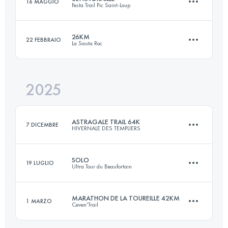
16 MAGGIO
Festa Trail Pic Saint-Loup
105 KM
6600 M+
26KM
22 FEBBRAIO
La Sauta Roc
105 KM
4500 M+
Accedi per visualizzare l'UTMB Index
2025
26 KM
1085 M+
Accedi per visualizzare l'UTMB Index
ASTRAGALE TRAIL 64K
7 DICEMBRE
HIVERNALE DES TEMPLIERS
Accedi per visualizzare l'UTMB Index
SOLO
19 LUGLIO
Ultra Tour du Beaufortain
65.8 KM
2247 M+
MARATHON DE LA TOUREILLE 42KM
1 MARZO
Ceven'Trail
114 KM
7200 M+