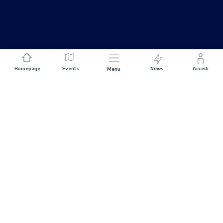
Homepage
Events
News
Accedi
Menu
UNISCITI A NOI
Sponsorizzazioni
Direttori di corsa