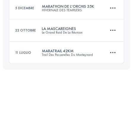
MARATHON DE L'ORCHIS 35K
5 DICEMBRE
HIVERNALE DES TEMPLIERS
Accedi per visualizzare l'UTMB Index
LA MASCAREIGNES
22 OTTOBRE
Le Grand Raid De La Réunion
35 KM
1580 M+
MARATRAIL 42KM
11 LUGLIO
Trail Des Passerelles Du Monteynard
72 KM
3874 M+
Accedi per visualizzare l'UTMB Index
43.5 KM
2650 M+
Accedi per visualizzare l'UTMB Index
Accedi per visualizzare l'UTMB Index