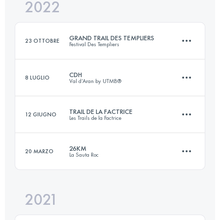
2022
Accedi per visualizzare l'UTMB Index
26 KM
1085 M+
Accedi per visualizzare l'UTMB Index
GRAND TRAIL DES TEMPLIERS
23 OTTOBRE
Festival Des Templiers
Accedi per visualizzare l'UTMB Index
CDH
8 LUGLIO
Val d’Aran by UTMB®
82.3 KM
3690 M+
TRAIL DE LA FACTRICE
12 GIUGNO
Les Trails de la Factrice
105 KM
6100 M+
Accedi per visualizzare l'UTMB Index
26KM
20 MARZO
La Sauta Roc
33 KM
1380 M+
Accedi per visualizzare l'UTMB Index
2021
26 KM
1085 M+
Accedi per visualizzare l'UTMB Index