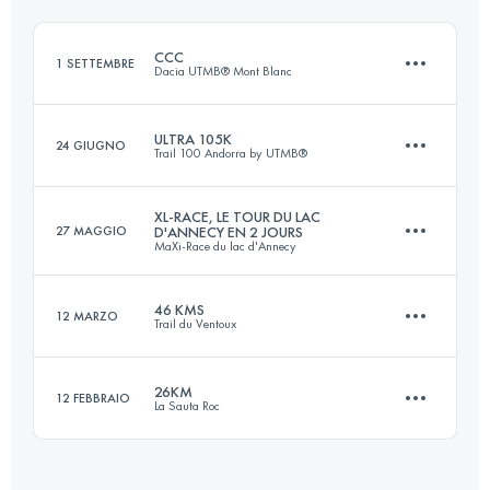
Accedi per visualizzare l'UTMB Index
CCC
1 SETTEMBRE
Dacia UTMB® Mont Blanc
Accedi per visualizzare l'UTMB Index
ULTRA 105K
24 GIUGNO
Trail 100 Andorra by UTMB®
100 KM
6156 M+
XL-RACE, LE TOUR DU LAC
27 MAGGIO
D'ANNECY EN 2 JOURS
MaXi-Race du lac d'Annecy
105 KM
6900 M+
Accedi per visualizzare l'UTMB Index
46 KMS
12 MARZO
Trail du Ventoux
2 Tappe
93 KM
4885 M+
Accedi per visualizzare l'UTMB Index
26KM
12 FEBBRAIO
La Sauta Roc
47.1 KM
2340 M+