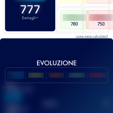
777
Dettagli
780
750
come viene calcolato?
EVOLUZIONE
Miglior
punteggio UTMB
636
TOP
10
2
Gara(e)
completata(e)