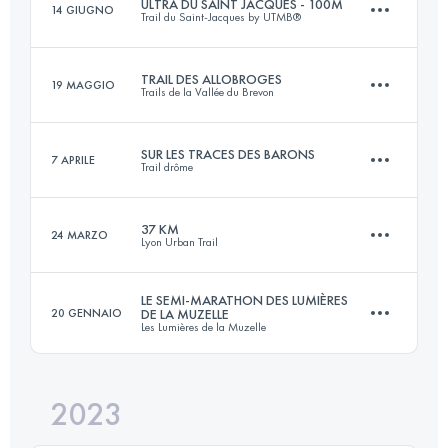
ULTRA DU SAINT JACQUES - 100M
14 GIUGNO
Trail du Saint-Jacques by UTMB®
72 KM
3700 M+
Accedi per visualizzare l'UTMB Index
TRAIL DES ALLOBROGES
19 MAGGIO
Trails de la Vallée du Brevon
130 KM
5500 M+
Accedi per visualizzare l'UTMB Index
SUR LES TRACES DES BARONS
7 APRILE
Trail drôme
56 KM
4200 M+
Accedi per visualizzare l'UTMB Index
37 KM
24 MARZO
Lyon Urban Trail
58 KM
2950 M+
Accedi per visualizzare l'UTMB Index
LE SEMI-MARATHON DES LUMIÈRES
20 GENNAIO
DE LA MUZELLE
Les Lumières de la Muzelle
38.5 KM
1300 M+
Accedi per visualizzare l'UTMB Index
2023
21 KM
780 M+
Accedi per visualizzare l'UTMB Index