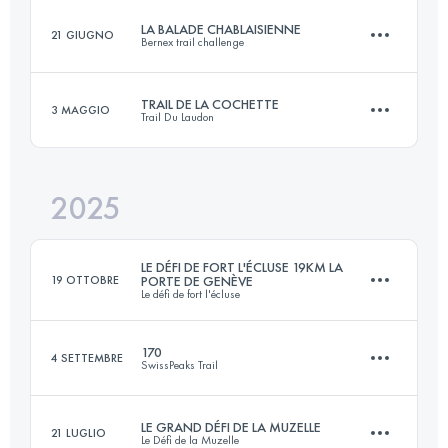
LA BALADE CHABLAISIENNE
21 GIUGNO
Bernex trail challenge
140 KM
9000 M+
TRAIL DE LA COCHETTE
3 MAGGIO
Trail Du Laudon
62 KM
4400 M+
Accedi per visualizzare l'UTMB Index
2025
42 KM
2200 M+
Accedi per visualizzare l'UTMB Index
LE DÉFI DE FORT L'ÉCLUSE 19KM LA
19 OTTOBRE
PORTE DE GENÈVE
Le défi de fort l'écluse
Accedi per visualizzare l'UTMB Index
170
4 SETTEMBRE
SwissPeaks Trail
19.1 KM
970 M+
LE GRAND DÉFI DE LA MUZELLE
21 LUGLIO
Le Défi de la Muzelle