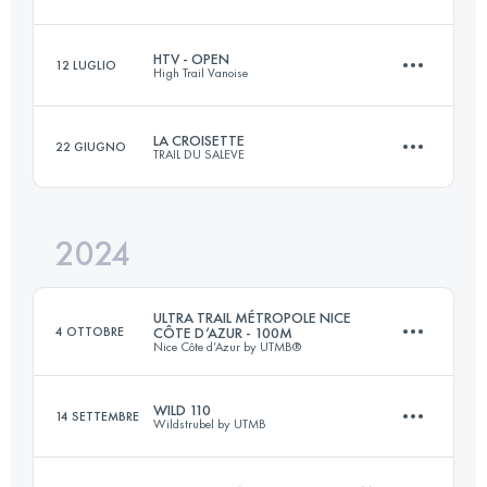
168.1 KM
10990 M+
Accedi per visualizzare l'UTMB Index
HTV - OPEN
12 LUGLIO
High Trail Vanoise
4 Tappe
100 KM
6650 M+
Accedi per visualizzare l'UTMB Index
LA CROISETTE
22 GIUGNO
TRAIL DU SALEVE
72.4 KM
5056 M+
Accedi per visualizzare l'UTMB Index
2024
37.8 KM
1500 M+
Accedi per visualizzare l'UTMB Index
ULTRA TRAIL MÉTROPOLE NICE
4 OTTOBRE
CÔTE D’AZUR - 100M
Nice Côte d’Azur by UTMB®
Accedi per visualizzare l'UTMB Index
WILD 110
14 SETTEMBRE
Wildstrubel by UTMB
159 KM
8200 M+