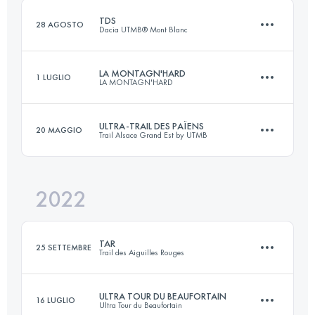
TDS
28 AGOSTO
Dacia UTMB® Mont Blanc
Accedi per visualizzare l'UTMB Index
LA MONTAGN'HARD
1 LUGLIO
LA MONTAGN'HARD
145 KM
9176 M+
ULTRA-TRAIL DES PAÏENS
20 MAGGIO
Trail Alsace Grand Est by UTMB
110.2 KM
8350 M+
Accedi per visualizzare l'UTMB Index
2022
109 KM
3820 M+
Accedi per visualizzare l'UTMB Index
TAR
25 SETTEMBRE
Trail des Aiguilles Rouges
Accedi per visualizzare l'UTMB Index
ULTRA TOUR DU BEAUFORTAIN
16 LUGLIO
Ultra Tour du Beaufortain