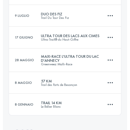
55.2 KM
3570 M+
DUO DES FIZ
9 LUGLIO
Trail Du Tour Des Fiz
114 KM
7200 M+
Accedi per visualizzare l'UTMB Index
ULTRA TOUR DES LACS AUX CIMES
17 GIUGNO
Ultra-Trail® du Haut-Giffre
Squadra
24.5 KM
1440 M+
Accedi per visualizzare l'UTMB Index
MAXI-RACE L'ULTRA TOUR DU LAC
28 MAGGIO
D'ANNECY
Greenweez MaXi-Race
128.9 KM
9180 M+
57 KM
8 MAGGIO
Accedi per visualizzare l'UTMB Index
Trail des Forts de Besançon
86.6 KM
5391 M+
Accedi per visualizzare l'UTMB Index
TRAIL 14 KM
8 GENNAIO
Le Bélier Blanc
56.4 KM
2000 M+
Accedi per visualizzare l'UTMB Index