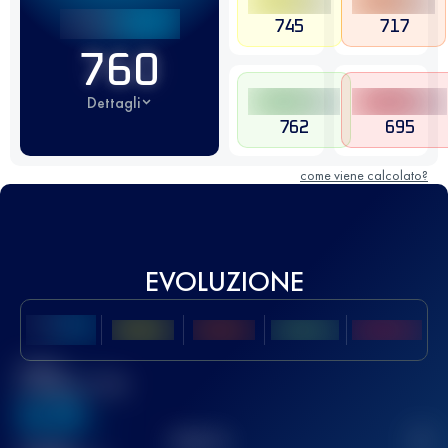
745
717
760
Dettagli
762
695
come viene calcolato?
EVOLUZIONE
Miglior
punteggio UTMB
636
TOP
10
2