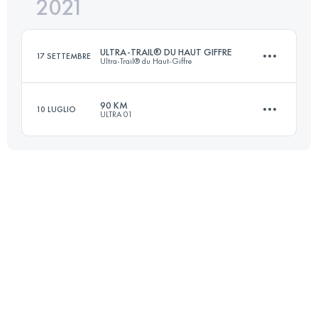
2021
14 KM
650 M+
Accedi per visualizzare l'UTMB Index
ULTRA-TRAIL® DU HAUT GIFFRE
17 SETTEMBRE
Ultra-Trail® du Haut-Giffre
Accedi per visualizzare l'UTMB Index
90 KM
10 LUGLIO
ULTRA 01
96.2 KM
6820 M+
92.6 KM
4210 M+
Accedi per visualizzare l'UTMB Index
Accedi per visualizzare l'UTMB Index