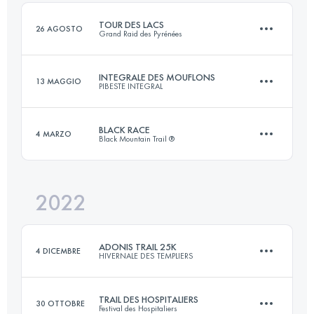
TOUR DES LACS
26 AGOSTO
Grand Raid des Pyrénées
Accedi per visualizzare l'UTMB Index
INTEGRALE DES MOUFLONS
13 MAGGIO
PIBESTE INTEGRAL
80 KM
5000 M+
BLACK RACE
4 MARZO
Black Mountain Trail ®
24 KM
1750 M+
Accedi per visualizzare l'UTMB Index
2022
37 KM
2300 M+
Accedi per visualizzare l'UTMB Index
ADONIS TRAIL 25K
4 DICEMBRE
HIVERNALE DES TEMPLIERS
Accedi per visualizzare l'UTMB Index
TRAIL DES HOSPITALIERS
30 OTTOBRE
Festival des Hospitaliers