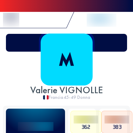
Skip to Content
Valerie VIGNOLLE
Francia
45-49
Donna
362
383