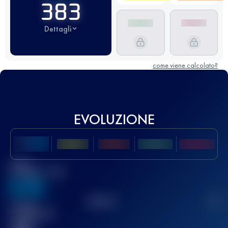
383
Dettagli
come viene calcolato?
EVOLUZIONE
Miglior
punteggio UTMB
636
TOP
10
2
Gara(e)
completata(e)