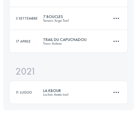
25.6 KM
1130 M+
7 BOUCLES
3 SETTEMBRE
Taranis Arga Trail
75 KM
3500 M+
Accedi per visualizzare l'UTMB Index
TRAIL DU CAPUCHADOU
17 APRILE
Trans Aubrac
84 KM
3710 M+
Accedi per visualizzare l'UTMB Index
2021
52.8 KM
1400 M+
Accedi per visualizzare l'UTMB Index
LA KBOUR
11 LUGLIO
Luchon Aneto trail
Accedi per visualizzare l'UTMB Index
19.7 KM
1370 M+