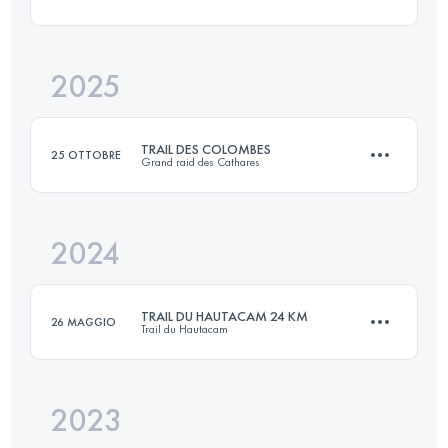
20 KM
1200 M+
2025
25.3 KM
980 M+
Accedi per visualizzare l'UTMB Index
TRAIL DES COLOMBES
25 OTTOBRE
Grand raid des Cathares
Accedi per visualizzare l'UTMB Index
2024
41 KM
1350 M+
TRAIL DU HAUTACAM 24 KM
26 MAGGIO
Trail du Hautacam
Accedi per visualizzare l'UTMB Index
2023
24 KM
1640 M+