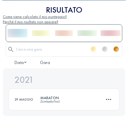
RISULTATO
Come viene calcolato il mio punteggio?
Perché il mio risultato non appare?
Data
Gara
2021
MARATON
29 MAGGIO
ZúmbadorTrail
43.1 KM
2480 M+