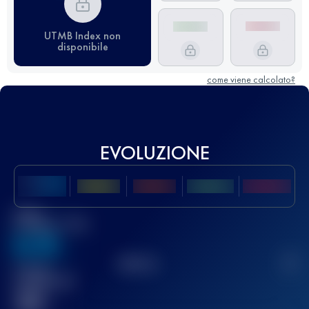
UTMB Index non
disponibile
come viene calcolato?
EVOLUZIONE
Miglior
punteggio UTMB
636
TOP
10
2
Gara(e)
completata(e)
32