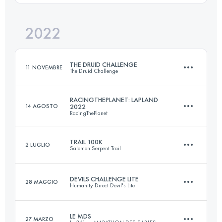
2022
90 KM
770 M+
Accedi per visualizzare l'UTMB Index
THE DRUID CHALLENGE
11 NOVEMBRE
The Druid Challenge
Accedi per visualizzare l'UTMB Index
RACINGTHEPLANET: LAPLAND
14 AGOSTO
2022
RacingThePlanet
3 Tappe
138.8 KM
2183 M+
TRAIL 100K
2 LUGLIO
Salomon Serpent Trail
6 Tappe
255 KM
3407 M+
DEVILS CHALLENGE LITE
28 MAGGIO
Accedi per visualizzare l'UTMB Index
Humanity Direct Devil's Lite
100.4 KM
1590 M+
LE MDS
27 MARZO
Accedi per visualizzare l'UTMB Index