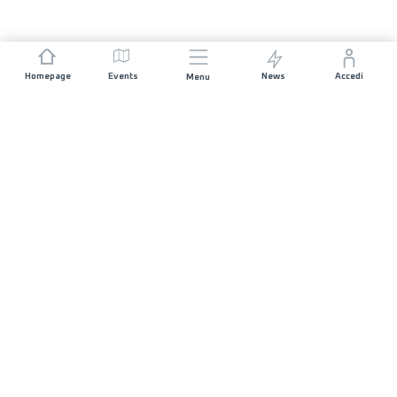
Homepage
Events
News
Accedi
Menu
UNISCITI A NOI
Sponsorizzazioni