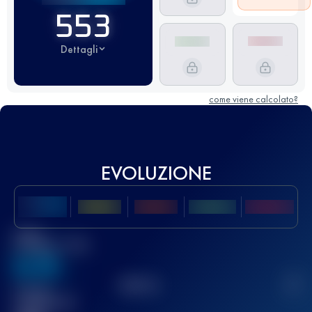
553
Dettagli
come viene calcolato?
EVOLUZIONE
Miglior
punteggio UTMB
636
TOP
10
2
Gara(e)
completata(e)