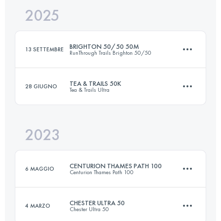
2025
52 KM
1387 M+
BRIGHTON 50/50 50M
13 SETTEMBRE
RunThrough Trails Brighton 50/50
Accedi per visualizzare l'UTMB Index
TEA & TRAILS 50K
28 GIUGNO
Tea & Trails Ultra
80 KM
1660 M+
2023
52.5 KM
2300 M+
Accedi per visualizzare l'UTMB Index
CENTURION THAMES PATH 100
6 MAGGIO
Centurion Thames Path 100
Accedi per visualizzare l'UTMB Index
CHESTER ULTRA 50
4 MARZO
Chester Ultra 50
161.3 KM
3210 M+