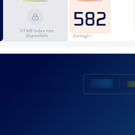
582
UTMB Index non
disponibile
Dettagli