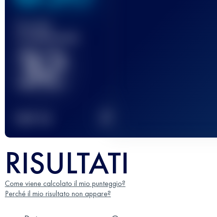
Gara(e)
completata(e)
32
2
TOP
10
RISULTATI
Come viene calcolato il mio punteggio?
Perché il mio risultato non appare?