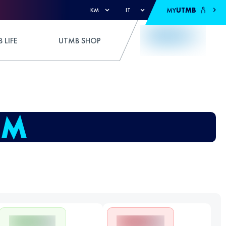
MY
UTMB
KM
IT
 LIFE
UTMB SHOP