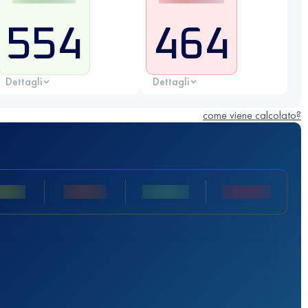
554
464
Dettagli
Dettagli
come viene calcolato?