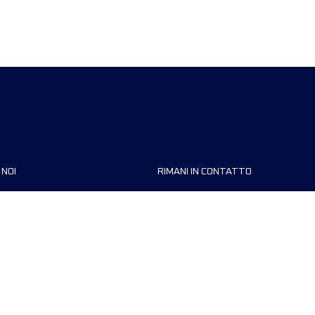
 NOI
RIMANI IN CONTATTO
zzazioni
FAQ
 di corsa
Contattaci
MyUTMB+