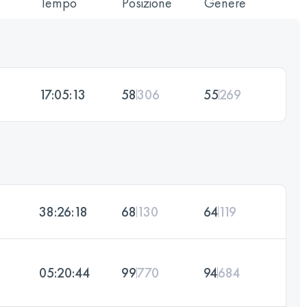
Tempo
Posizione
Genere
17:05:13
58
306
55
269
38:26:18
68
130
64
119
05:20:44
99
770
94
684