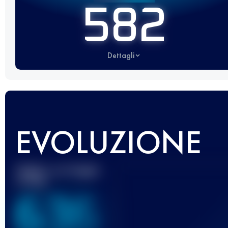
582
Dettagli
EVOLUZIONE
Miglior punteggio
UTMB
636