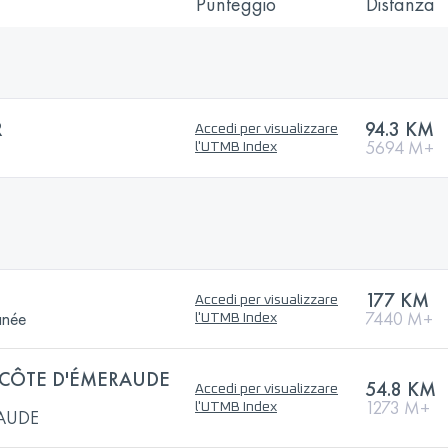
Punteggio
Distanza
R
94.3 KM
Accedi per visualizzare
5694 M+
l'UTMB Index
177 KM
Accedi per visualizzare
anée
7440 M+
l'UTMB Index
 CÔTE D'ÉMERAUDE
54.8 KM
Accedi per visualizzare
1273 M+
l'UTMB Index
RAUDE