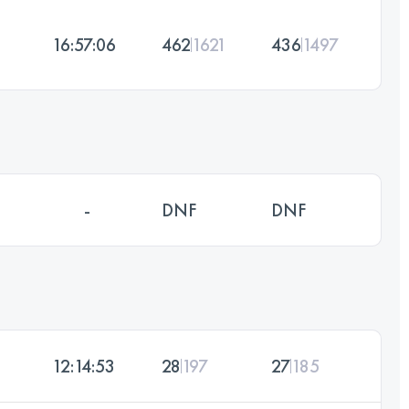
16:57:06
462
1621
436
1497
-
DNF
DNF
12:14:53
28
197
27
185