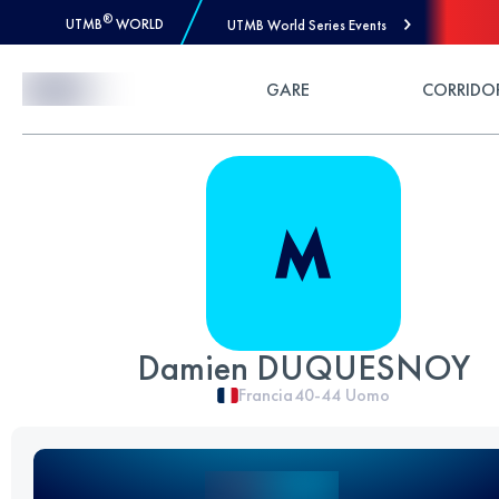
®
UTMB
WORLD
UTMB World Series Events
Skip to Content
GARE
CORRIDO
Damien DUQUESNOY
Francia
40-44
Uomo