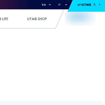
MY
UTMB
KM
IT
 LIFE
UTMB SHOP