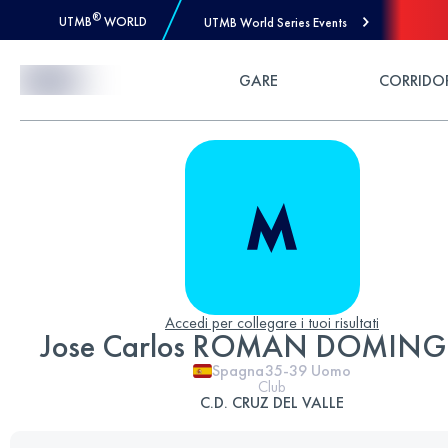
®
UTMB
WORLD
UTMB World Series Events
Skip to Content
GARE
CORRIDO
Accedi per collegare i tuoi risultati
Jose Carlos ROMAN DOMIN
Spagna
35-39
Uomo
Club
C.D. CRUZ DEL VALLE