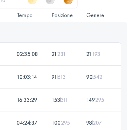
Tempo
Posizione
Genere
02:35:08
21
231
21
193
10:03:14
91
613
90
542
16:33:29
153
311
149
295
04:24:37
100
295
98
207