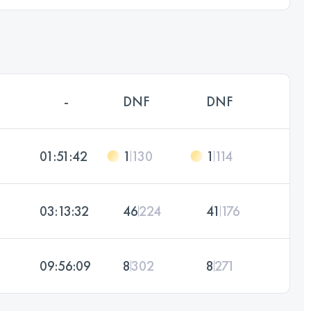
-
DNF
DNF
01:51:42
1
130
1
114
03:13:32
46
224
41
176
09:56:09
8
302
8
271