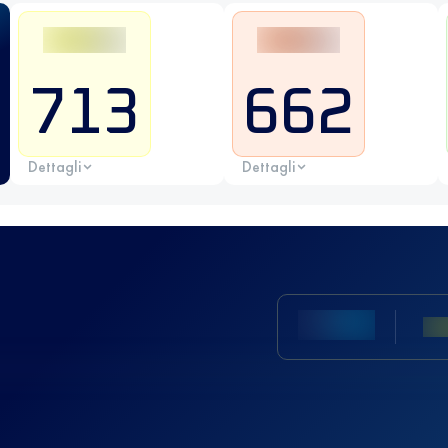
713
662
Dettagli
Dettagli