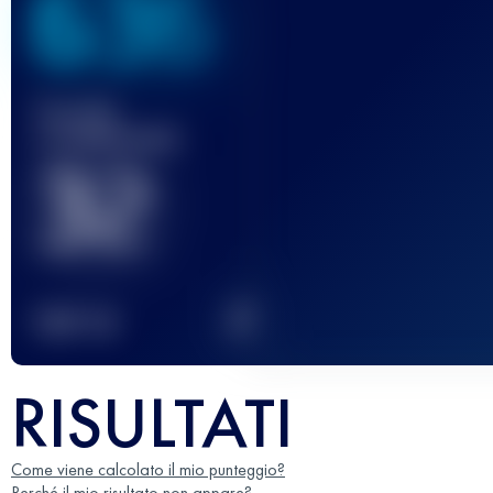
636
Gara(e)
completata(e)
32
2
TOP
10
RISULTATI
Come viene calcolato il mio punteggio?
Perché il mio risultato non appare?