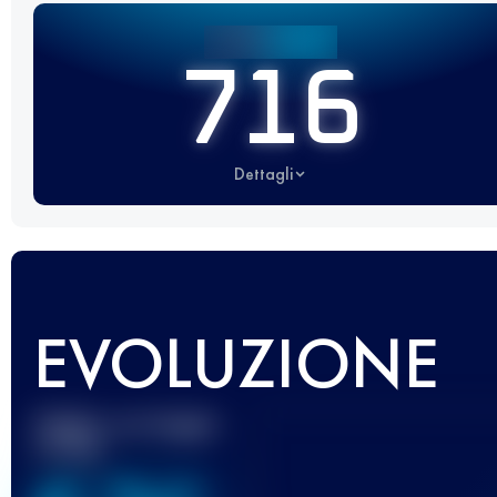
716
Dettagli
EVOLUZIONE
Miglior punteggio
UTMB