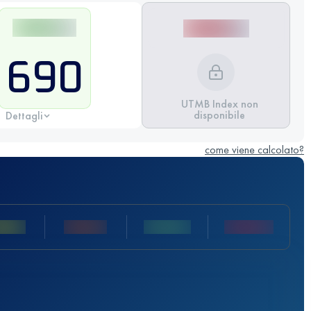
690
UTMB Index non
disponibile
Dettagli
come viene calcolato?