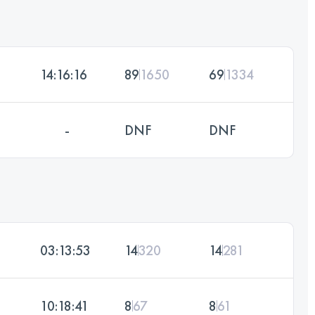
14:16:16
89
1650
69
1334
-
DNF
DNF
03:13:53
14
320
14
281
10:18:41
8
67
8
61