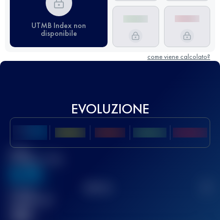
UTMB Index non
disponibile
come viene calcolato?
EVOLUZIONE
Miglior
punteggio UTMB
636
TOP
10
2
Gara(e)
completata(e)
32