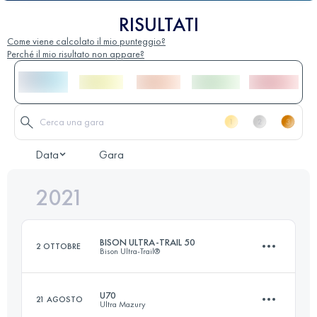
RISULTATI
Come viene calcolato il mio punteggio?
Perché il mio risultato non appare?
Data
Gara
2021
BISON ULTRA-TRAIL 50
2 OTTOBRE
Bison Ultra-Trail®
U70
21 AGOSTO
Ultra Mazury
50.1 KM
710 M+