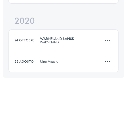
2020
69.2 KM
1395 M+
Accedi per visualizzare l'UTMB Index
WARNELAND ŁAŃSK
24 OTTOBRE
WARNELAND
Accedi per visualizzare l'UTMB Index
22 AGOSTO
Ultra Mazury
53.6 KM
1080 M+
10.2 KM
160 M+
Accedi per visualizzare l'UTMB Index
Accedi per visualizzare l'UTMB Index