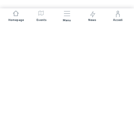
Homepage
Events
News
Accedi
Menu
UNISCITI A NOI
Sponsorizzazioni
Direttori di corsa