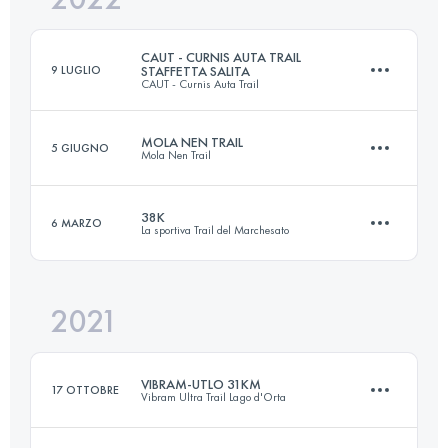
CAUT - CURNIS AUTA TRAIL
9 LUGLIO
STAFFETTA SALITA
CAUT - Curnis Auta Trail
Accedi per visualizzare l'UTMB Index
MOLA NEN TRAIL
5 GIUGNO
Mola Nen Trail
Staffetta
40 KM
3000 M+
38K
6 MARZO
La sportiva Trail del Marchesato
15 KM
1000 M+
Accedi per visualizzare l'UTMB Index
2021
39.4 KM
2180 M+
Accedi per visualizzare l'UTMB Index
VIBRAM-UTLO 31KM
17 OTTOBRE
Vibram Ultra Trail Lago d'Orta
Accedi per visualizzare l'UTMB Index