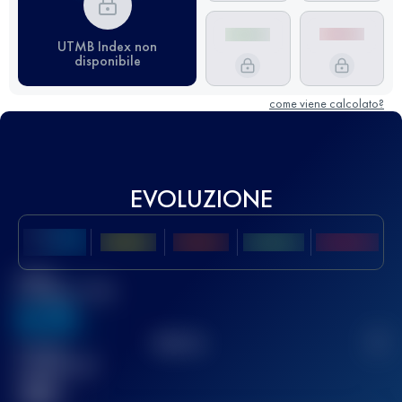
UTMB Index non
disponibile
come viene calcolato?
EVOLUZIONE
Miglior
punteggio UTMB
636
TOP
10
2
Gara(e)
completata(e)
32