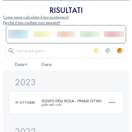
RISULTATI
Come viene calcolato il mio punteggio?
Perché il mio risultato non appare?
Data
Gara
2023
GOLFO DELL ISOLA - FINALE GTWS
19 OTTOBRE
golfo dell isola
2022
26.3 KM
1285 M+