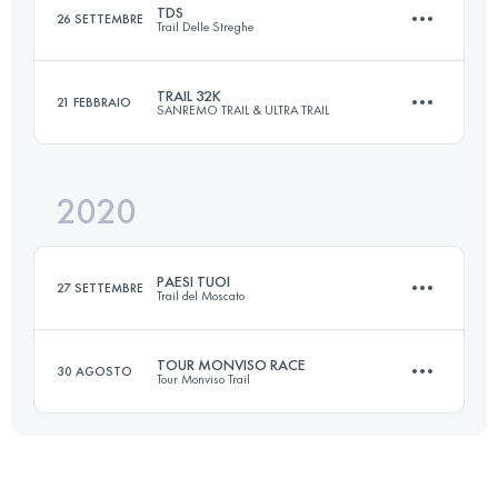
TDS
26 SETTEMBRE
Trail Delle Streghe
30.7 KM
1720 M+
TRAIL 32K
21 FEBBRAIO
SANREMO TRAIL & ULTRA TRAIL
30 KM
1400 M+
Accedi per visualizzare l'UTMB Index
2020
32.6 KM
1740 M+
Accedi per visualizzare l'UTMB Index
PAESI TUOI
27 SETTEMBRE
Trail del Moscato
Accedi per visualizzare l'UTMB Index
TOUR MONVISO RACE
30 AGOSTO
Tour Monviso Trail
20.7 KM
1130 M+
19.8 KM
1550 M+