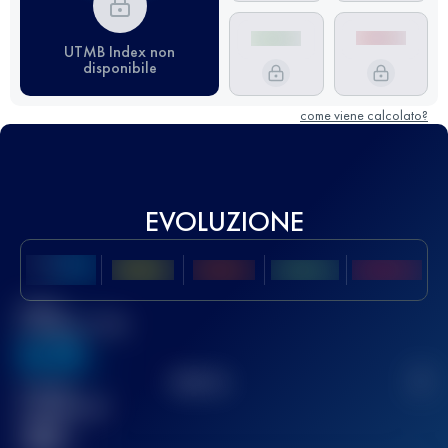
UTMB Index non
disponibile
come viene calcolato?
EVOLUZIONE
Miglior
punteggio UTMB
636
TOP
10
2
Gara(e)
completata(e)
32