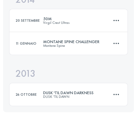
50M
20 SETTEMBRE
Virgil Crest Ultras
Accedi per visualizzare l'UTMB Index
MONTANE SPINE CHALLENGER
11 GENNAIO
Montane Spine
80.8 KM
3100 M+
2013
169 KM
5017 M+
Accedi per visualizzare l'UTMB Index
DUSK 'TIL DAWN DARKNESS
26 OTTOBRE
DUSK 'TIL DAWN
Accedi per visualizzare l'UTMB Index
77.8 KM
2274 M+