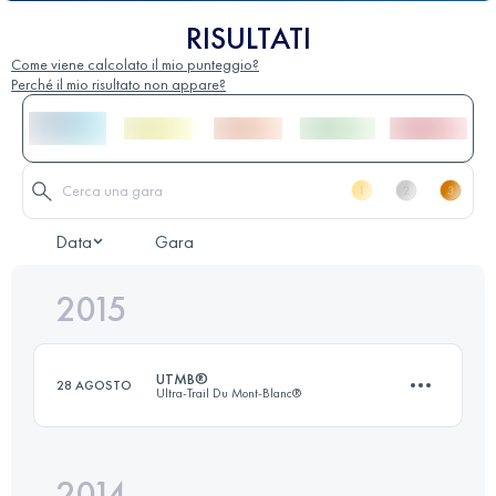
RISULTATI
Come viene calcolato il mio punteggio?
Perché il mio risultato non appare?
Data
Gara
2015
UTMB®
28 AGOSTO
Ultra-Trail Du Mont-Blanc®
2014
169.6 KM
10060 M+