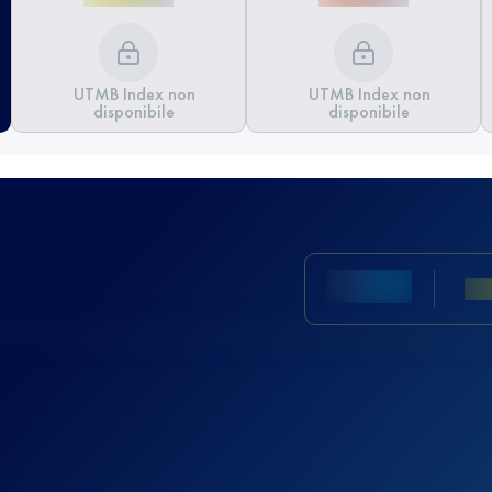
UTMB Index non
UTMB Index non
disponibile
disponibile