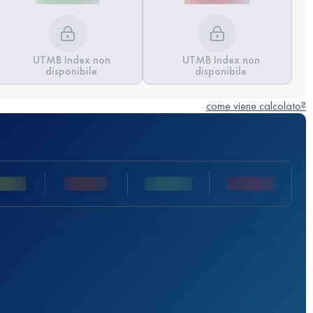
UTMB Index non
UTMB Index non
disponibile
disponibile
come viene calcolato?