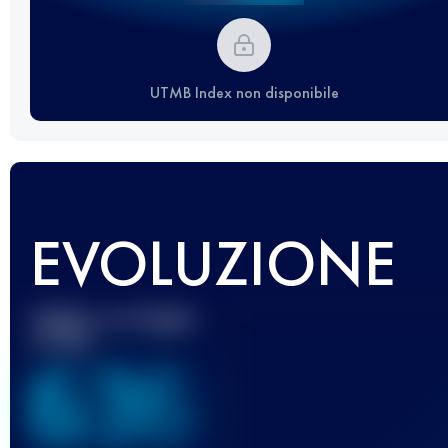
UTMB Index non disponibile
EVOLUZIONE
Miglior punteggio
UTMB
636