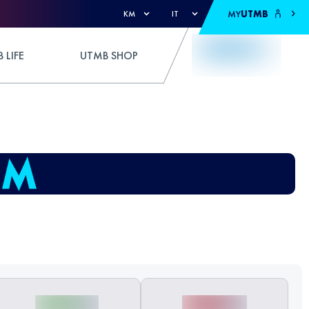
MY
UTMB
KM
IT
 LIFE
UTMB SHOP