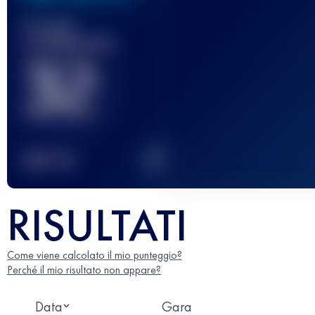
Gara(e)
completata(e)
32
2
TOP
10
RISULTATI
Come viene calcolato il mio punteggio?
Perché il mio risultato non appare?
Data
Gara