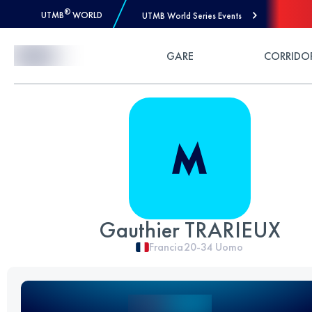
®
UTMB
WORLD
UTMB World Series Events
Skip to Content
GARE
CORRIDO
Gauthier TRARIEUX
Francia
20-34
Uomo