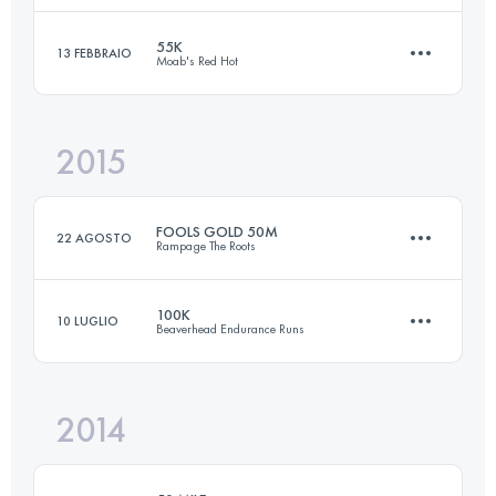
Accedi per visualizzare l'UTMB Index
55K
13 FEBBRAIO
Moab's Red Hot
50 KM
1070 M+
Accedi per visualizzare l'UTMB Index
2015
54.7 KM
1550 M+
Accedi per visualizzare l'UTMB Index
FOOLS GOLD 50M
22 AGOSTO
Rampage The Roots
Accedi per visualizzare l'UTMB Index
100K
10 LUGLIO
Beaverhead Endurance Runs
82.7 KM
3500 M+
2014
97.5 KM
2630 M+
Accedi per visualizzare l'UTMB Index