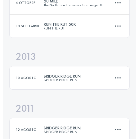
50 MILE
4 OTTOBRE
The North Face Endurance Challenge Utah
Accedi per visualizzare l'UTMB Index
RUN THE RUT 50K
13 SETTEMBRE
RUN THE RUT
80.5 KM
4131 M+
2013
49.9 KM
3050 M+
Accedi per visualizzare l'UTMB Index
BRIDGER RIDGE RUN
10 AGOSTO
BRIDGER RIDGE RUN
Accedi per visualizzare l'UTMB Index
2011
31.6 KM
2070 M+
BRIDGER RIDGE RUN
12 AGOSTO
BRIDGER RIDGE RUN