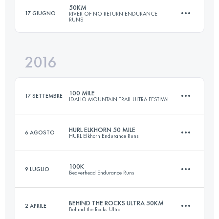
50KM
17 GIUGNO
RIVER OF NO RETURN ENDURANCE
RUNS
97.5 KM
2630 M+
Accedi per visualizzare l'UTMB Index
2016
48 KM
2380 M+
Accedi per visualizzare l'UTMB Index
100 MILE
17 SETTEMBRE
IDAHO MOUNTAIN TRAIL ULTRA FESTIVAL
Accedi per visualizzare l'UTMB Index
HURL ELKHORN 50 MILE
6 AGOSTO
HURL Elkhorn Endurance Runs
164.1 KM
6700 M+
100K
9 LUGLIO
Beaverhead Endurance Runs
85.6 KM
3720 M+
Accedi per visualizzare l'UTMB Index
BEHIND THE ROCKS ULTRA 50KM
2 APRILE
Behind the Rocks Ultra
97.5 KM
2630 M+