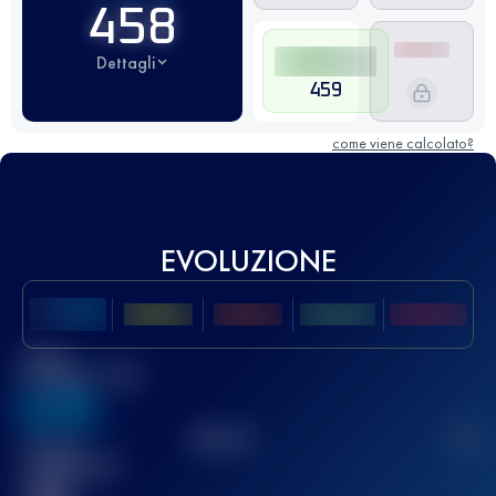
458
Dettagli
459
come viene calcolato?
EVOLUZIONE
Miglior
punteggio UTMB
636
TOP
10
2
Gara(e)
completata(e)