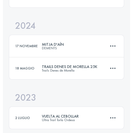
20 KM
1600 M+
2024
24 KM
1800 M+
Accedi per visualizzare l'UTMB Index
MITJA D'AÍN
17 NOVEMBRE
DEMENTS
Accedi per visualizzare l'UTMB Index
TRAILS DENES DE MORELLA 25K
18 MAGGIO
Trails Denes de Morella
23 KM
2007 M+
2023
25 KM
1250 M+
Accedi per visualizzare l'UTMB Index
VUELTA AL CEBOLLAR
2 LUGLIO
Ultra Trail Torla Ordesa
Accedi per visualizzare l'UTMB Index