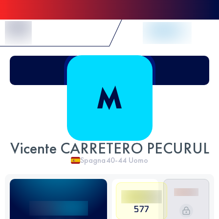
Skip to Content
Vicente CARRETERO PECURUL
Spagna
40-44
Uomo
577