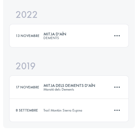
2022
25 KM
1800 M+
MITJA D'AÍN
13 NOVEMBRE
DEMENTS
Accedi per visualizzare l'UTMB Index
2019
23 KM
2007 M+
MITJA DELS DEMENTS D'AÍN
17 NOVEMBRE
Marató dels Dements
Accedi per visualizzare l'UTMB Index
8 SETTEMBRE
Trail Montán Sierra Espina
24.1 KM
2060 M+