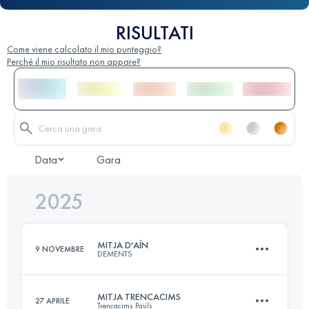
RISULTATI
Come viene calcolato il mio punteggio?
Perché il mio risultato non appare?
Data
Gara
2025
MITJA D'AÍN
9 NOVEMBRE
DEMENTS
MITJA TRENCACIMS
27 APRILE
Trencacims Paüls