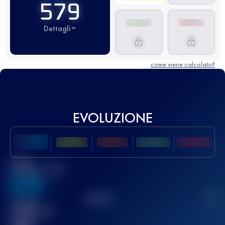
579
Dettagli
come viene calcolato?
EVOLUZIONE
Miglior
punteggio UTMB
636
TOP
10
2
Gara(e)
completata(e)