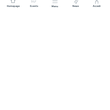
Homepage
Events
News
Accedi
Menu
UNISCITI A NOI
Sponsorizzazioni
Direttori di corsa