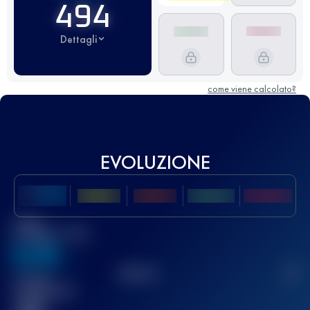
494
Dettagli
come viene calcolato?
EVOLUZIONE
Miglior
punteggio UTMB
636
TOP
10
2
Gara(e)
completata(e)