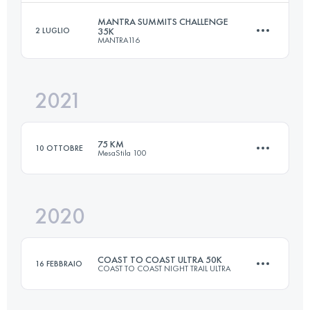
Accedi per visualizzare l'UTMB Index
MANTRA SUMMITS CHALLENGE
2 LUGLIO
35K
MANTRA116
30 KM
1800 M+
2021
37 KM
3010 M+
Accedi per visualizzare l'UTMB Index
75 KM
10 OTTOBRE
MesaStila 100
Accedi per visualizzare l'UTMB Index
2020
75 KM
6120 M+
COAST TO COAST ULTRA 50K
16 FEBBRAIO
COAST TO COAST NIGHT TRAIL ULTRA
Accedi per visualizzare l'UTMB Index