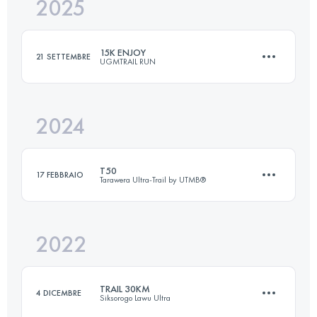
2025
25 KM
2330 M+
15K ENJOY
21 SETTEMBRE
UGMTRAIL RUN
Accedi per visualizzare l'UTMB Index
2024
15.2 KM
666 M+
T50
17 FEBBRAIO
Tarawera Ultra-Trail by UTMB®
Accedi per visualizzare l'UTMB Index
2022
52.7 KM
1166 M+
TRAIL 30KM
4 DICEMBRE
Siksorogo Lawu Ultra