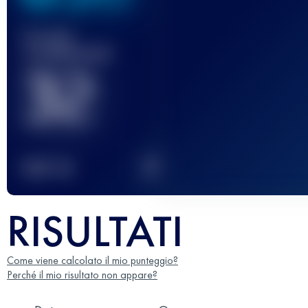
Gara(e)
completata(e)
32
2
TOP
10
RISULTATI
Come viene calcolato il mio punteggio?
Perché il mio risultato non appare?