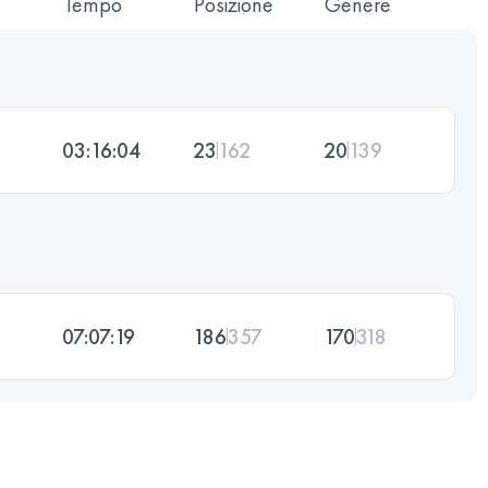
Tempo
Posizione
Genere
03:16:04
23
162
20
139
07:07:19
186
357
170
318