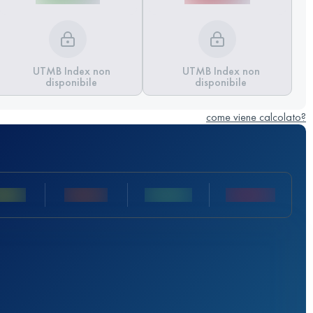
UTMB Index non
UTMB Index non
disponibile
disponibile
come viene calcolato?