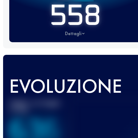
558
Dettagli
EVOLUZIONE
Miglior punteggio
UTMB
636