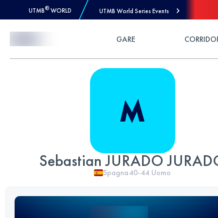
®
UTMB
WORLD
UTMB World Series Events
Skip to Content
GARE
CORRIDO
Sebastian JURADO JURAD
Spagna
40-44
Uomo