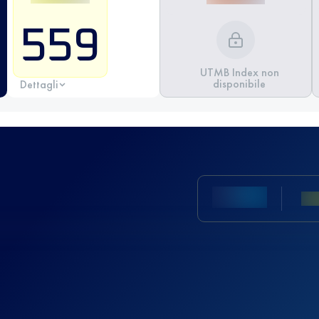
559
UTMB Index non
disponibile
Dettagli