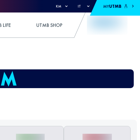
MY
UTMB
KM
IT
 LIFE
UTMB SHOP