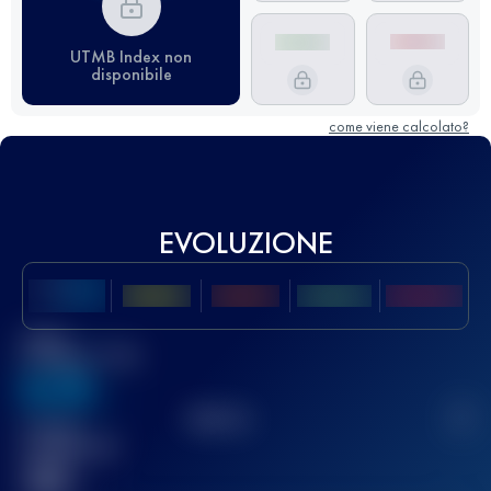
UTMB Index non
disponibile
come viene calcolato?
EVOLUZIONE
Miglior
punteggio UTMB
636
TOP
10
2
Gara(e)
completata(e)
32