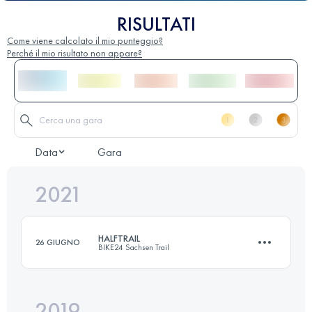
RISULTATI
Come viene calcolato il mio punteggio?
Perché il mio risultato non appare?
Data
Gara
2021
HALFTRAIL
26 GIUGNO
BIKE24 Sachsen Trail
2019
35.3 KM
980 M+