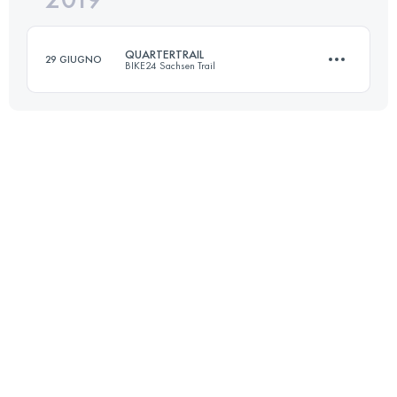
QUARTERTRAIL
29 GIUGNO
BIKE24 Sachsen Trail
Accedi per visualizzare l'UTMB Index
19 KM
530 M+
Accedi per visualizzare l'UTMB Index