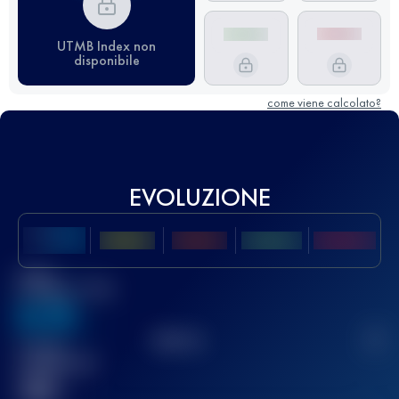
UTMB Index non
disponibile
come viene calcolato?
EVOLUZIONE
Miglior
punteggio UTMB
636
TOP
10
2
Gara(e)
completata(e)
32