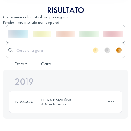
RISULTATO
Come viene calcolato il mio punteggio?
Perché il mio risultato non appare?
Data
Gara
2019
ULTRA KAMIEŃSK
19 MAGGIO
5. Ultra Kamieńsk
62.3 KM
1270 M+