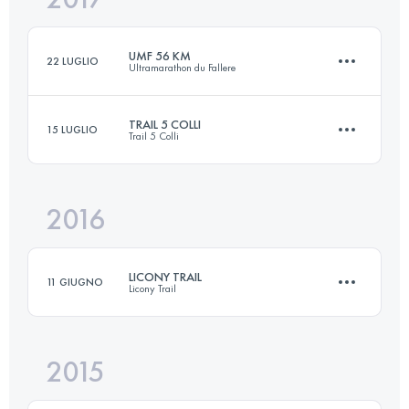
UMF 56 KM
22 LUGLIO
Ultramarathon du Fallere
Accedi per visualizzare l'UTMB Index
TRAIL 5 COLLI
15 LUGLIO
Trail 5 Colli
57.9 KM
4340 M+
2016
45.2 KM
3980 M+
Accedi per visualizzare l'UTMB Index
LICONY TRAIL
11 GIUGNO
Licony Trail
Accedi per visualizzare l'UTMB Index
2015
64.1 KM
4010 M+