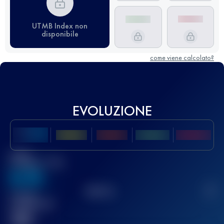
UTMB Index non
disponibile
come viene calcolato?
EVOLUZIONE
Miglior
punteggio UTMB
636
TOP
10
2
Gara(e)
completata(e)
32