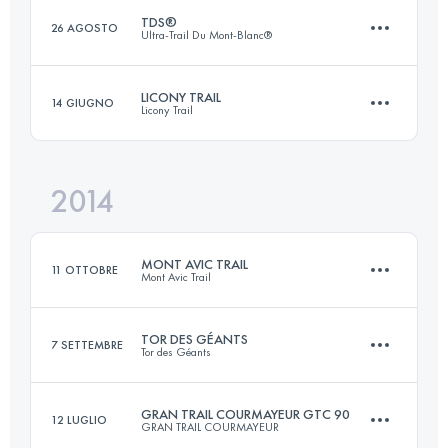
TDS®
26 AGOSTO
Ultra-Trail Du Mont-Blanc®
Accedi per visualizzare l'UTMB Index
LICONY TRAIL
14 GIUGNO
Licony Trail
118.6 KM
7220 M+
2014
63.8 KM
3310 M+
Accedi per visualizzare l'UTMB Index
MONT AVIC TRAIL
11 OTTOBRE
Mont Avic Trail
Accedi per visualizzare l'UTMB Index
TOR DES GÉANTS
7 SETTEMBRE
Tor des Géants
34 KM
3200 M+
GRAN TRAIL COURMAYEUR GTC 90
12 LUGLIO
GRAN TRAIL COURMAYEUR
330 KM
24000 M+