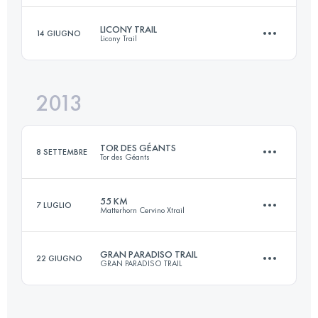
Accedi per visualizzare l'UTMB Index
LICONY TRAIL
14 GIUGNO
Licony Trail
90 KM
5700 M+
Accedi per visualizzare l'UTMB Index
2013
64.9 KM
3315 M+
Accedi per visualizzare l'UTMB Index
TOR DES GÉANTS
8 SETTEMBRE
Tor des Géants
Accedi per visualizzare l'UTMB Index
55 KM
7 LUGLIO
Matterhorn Cervino Xtrail
330 KM
24000 M+
GRAN PARADISO TRAIL
22 GIUGNO
GRAN PARADISO TRAIL
55.5 KM
3600 M+
Accedi per visualizzare l'UTMB Index