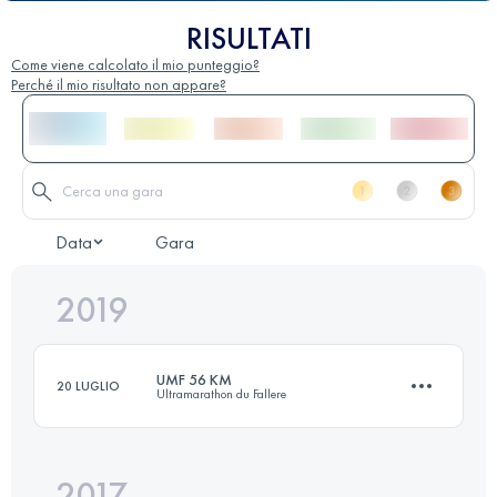
RISULTATI
Come viene calcolato il mio punteggio?
Perché il mio risultato non appare?
Data
Gara
2019
UMF 56 KM
20 LUGLIO
Ultramarathon du Fallere
2017
59.4 KM
4320 M+