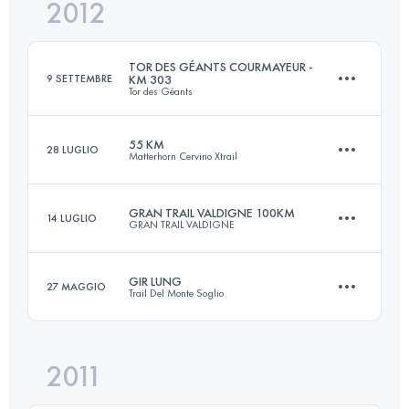
2012
47 KM
3200 M+
Accedi per visualizzare l'UTMB Index
TOR DES GÉANTS COURMAYEUR -
9 SETTEMBRE
KM 303
Tor des Géants
Accedi per visualizzare l'UTMB Index
55 KM
28 LUGLIO
Matterhorn Cervino Xtrail
303 KM
22000 M+
GRAN TRAIL VALDIGNE 100KM
14 LUGLIO
GRAN TRAIL VALDIGNE
53.6 KM
3600 M+
Accedi per visualizzare l'UTMB Index
GIR LUNG
27 MAGGIO
Trail Del Monte Soglio
100 KM
5600 M+
Accedi per visualizzare l'UTMB Index
2011
63 KM
3500 M+
Accedi per visualizzare l'UTMB Index