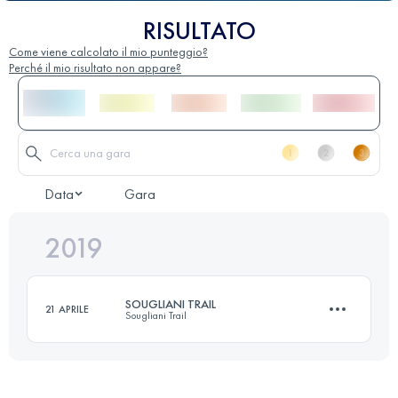
RISULTATO
Come viene calcolato il mio punteggio?
Perché il mio risultato non appare?
Data
Gara
2019
SOUGLIANI TRAIL
21 APRILE
Sougliani Trail
25.2 KM
1550 M+