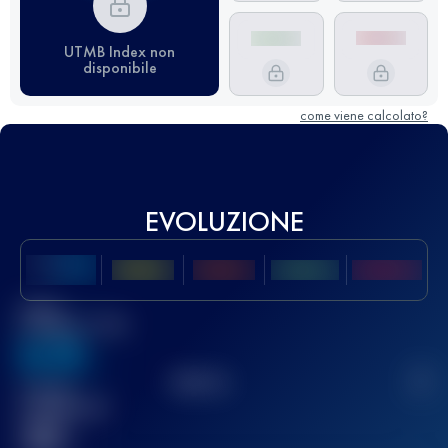
UTMB Index non
disponibile
come viene calcolato?
EVOLUZIONE
Miglior
punteggio UTMB
636
TOP
10
2
Gara(e)
completata(e)
32